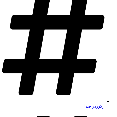
رکوردر صدا