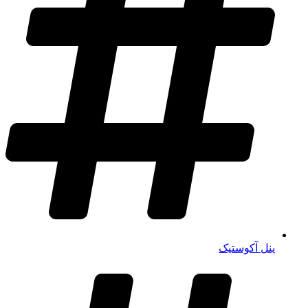
پنل آکوستیک