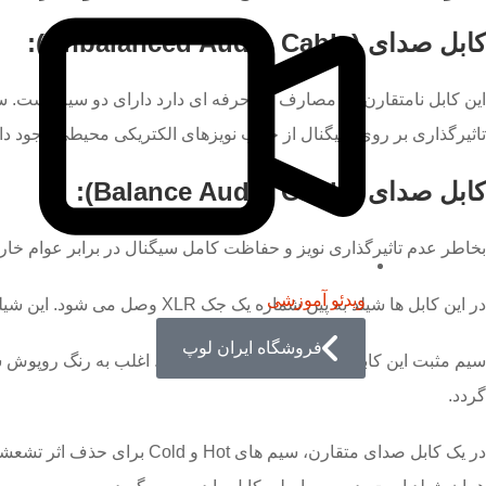
کابل صدای (
Unbalanced Audio Cable
):
این کابل نامتقارن که مصارف غیرحرفه ای دارد دارای دو سیم است. سی
تاثیرگذاری بر روی سیگنال از جانب نویزهای الکتریکی محیطی وجود دار
کابل صدای (
Balance Audio Cable
):
بخاطر عدم تاثیرگذاری نویز و حفاظت کامل سیگنال در برابر عوام خار
ویدئو آموزشی
در این کابل ها شیلد به پین شماره یک جک
XLR
وصل می شود. این شیلد 
فروشگاه ایران لوپ
سیم مثبت این کابل ها به
Hot
نیز معروف است. اغلب به رنگ روپوش سفید 
گردد.
در یک کابل صدای متقارن، سیم های
Hot
و
Cold
برای حذف اثر تشعشعا