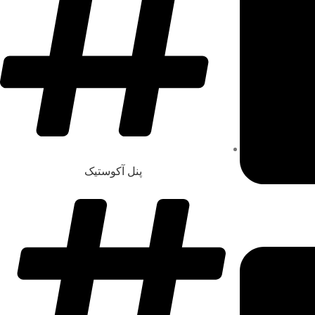
پنل آکوستیک