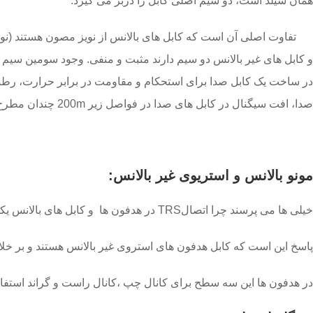
همان شیلد است، دو سیم اصلی کابل را دربر می گیرد.
تفاوت اصلی آن است که کابل های بالانس از نویز مصون هستند (نویز ر
و کابل های غیر بالانس دو سیم دارند مثبت و منفی. وجود سومین سیم (
در ساخت یک کابل صدا برای استحکام و مقاومت در برابر حرارت، رطوب
صدا، افت سیگنال در کابل های صدا در فواصل زیر
200m
چندان مطرح
مونو بالانس و استریوی غیر بالانس:
خیلی ها می پرسند چرا اتصالTRS در هدفون ها و کابل های بالانس یکی هستند وقتی که هدفون استریو است و کابل های بالانس مونو هستند.
پاسخ این است که کابل هدفون های استروی غیر بالانس هستند و بر خلاف کابل های مونوی بالانس
در هدفون ها این سه سطح برای کانال چپ ،کانال راست و گراند استفاده می شوند. (سطح تیپ TRSبرای چپ، ر