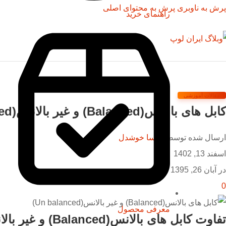
پرش به ناوبری
پرش به محتوای اصلی
راهنمای خرید
مقالات آموزشی
کابل های بالانس(Balanced) و غیر بالانس(Un balanced)
ارسال شده توسط
پارسا خوشدل
اسفند 13, 1402
در آبان 26, 1395
0
معرفی محصول
تفاوت کابل های بالانس(Balanced) و غیر بالانس(Un balanced):