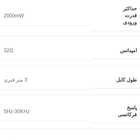
حداکثر
قدرت
2000mW
ورودی
امپدانس
32Ω
طول کابل
3 متر فنری
پاسخ
5Hz-30KHz
فرکانسی