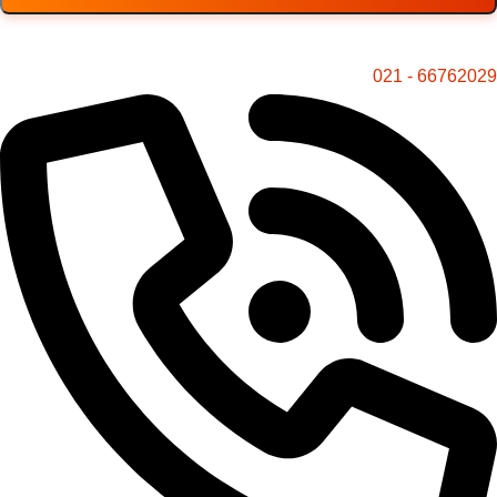
66762029 - 021