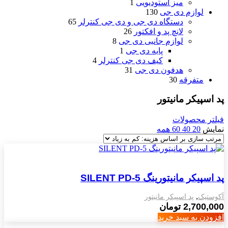
میز استودیویی
1
لوازم دی جی
130
دستگاه دی جی و دی جی کنترلر
65
لانچ پد و افکتور
26
لوازم جانبی دی جی
8
پایه دی جی
1
کیف دی جی کنترلر
4
هدفون دی جی
31
متفرقه
30
پد اسپیکر مانیتور
فیلتر محصولات
نمایش
20
40
60
همه
پد اسپیکر مانیتورینگ SILENT PD-5
,
آکوستیک
پد اسپیکر مانیتور
2,700,000
تومان
افزودن به سبد خرید