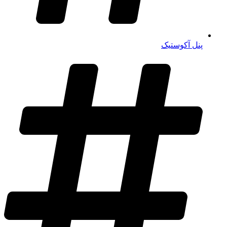
پنل آکوستیک