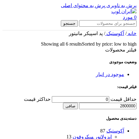
پرش به ناوبری
پرش به محتوای اصلی
0
مورد
جستجو
خانه
/
آکوستیک
/
پد اسپیکر مانیتور
Showing all 6 results
Sorted by price: low to high
فیلتر محصولات
وضعیت‌ موجودی
موجود در انبار
فیلتر قیمت:
حداقل قیمت
حداكثر قيمت
صافی
دسته‌بندی محصول
آکوستیک
87
ایزولاتور میکروفون
13