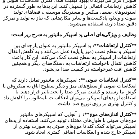
صوتی) قرار می‌گیرند تا بهبود کیفیت صدا، کنترل انعکاسات صوتی و
کاهش ارتعاشات انتقالی را تسهیل کنند. این پد‌ها به طور گسترده در
استودیوهای ضبط، میکس و مسترینگ موسیقی، فضاهای تولید
صوت و ویدئو، پادکست‌ها و سایر مکان‌هایی که نیاز به تولید و تمرکز
دقیق صدا دارند، استفاده می‌شوند.
وظایف و ویژگی‌های اصلی پد اسپیکر مانیتور به شرح زیر است:
**کنترل ارتعاشات**:
پد اسپیکر مانیتور به عنوان پارچه‌ای بین
اسپیکر و سطح نصب (میز یا پایه) عمل می‌کنند و به کاهش انتقال
ارتعاشات از اسپیکر به سطح نصب کمک می‌کنند. این کار باعث
کاهش انتقال ناخواسته ارتعاشات به دستگاه‌های دیگر و همچنین
کاهش افت غیرخواسته در کیفیت صدا می‌شود.
**کنترل انعکاسات صوتی**:
اسپیکر‌های مانیتور تمایل دارند که
انعکاسات صوتی از سطح‌های میز و دیگر سطوح اتاق به میکروفن یا
گوش ما رسیده و کیفیت تمرکز صدا را تحت‌تاثیر قرار دهند. با
استفاده از پد‌های اسپیکر، می‌توان انعکاسات نامطلوب را کاهش داد
و کنترل بهتری بر روی توزیع صدا داشت.
**کنترل اندازه‌های موج**:
از آنجایی که اسپیکر‌های مانیتور
موج‌های صوتی با طول‌های مختلف تولید می‌کنند، استفاده از پد‌های
اسپیکر می‌تواند کمک کند تا موج‌های صوتی به صورت بهتری از
اسپیکر خارج شده و انعکاسات اضافی کمتری ایجاد شود.