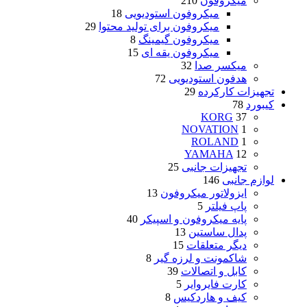
میکروفون
210
میکروفون استودیویی
18
میکروفون برای تولید محتوا
29
میکروفون گیمینگ
8
میکروفون یقه ای
15
میکسر صدا
32
هدفون استودیویی
72
تجهیزات کارکرده
29
کیبورد
78
KORG
37
NOVATION
1
ROLAND
1
YAMAHA
12
تجهیزات جانبی
25
لوازم جانبی
146
ایزولاتور میکروفون
13
پاپ فیلتر
5
پایه میکروفون و اسپیکر
40
پدال ساستین
13
دیگر متعلقات
15
شاکمونت و لرزه گیر
8
کابل و اتصالات
39
کارت فایروایر
5
کیف و هاردکیس
8