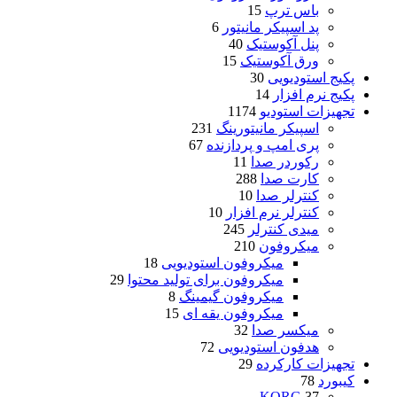
باس ترپ
15
پد اسپیکر مانیتور
6
پنل آکوستیک
40
ورق آکوستیک
15
پکیج استودیویی
30
پکیج نرم افزار
14
تجهیزات استودیو
1174
اسپیکر مانیتورینگ
231
پری امپ و پردازنده
67
رکوردر صدا
11
کارت صدا
288
کنترلر صدا
10
کنترلر نرم افزار
10
میدی کنترلر
245
میکروفون
210
میکروفون استودیویی
18
میکروفون برای تولید محتوا
29
میکروفون گیمینگ
8
میکروفون یقه ای
15
میکسر صدا
32
هدفون استودیویی
72
تجهیزات کارکرده
29
کیبورد
78
KORG
37