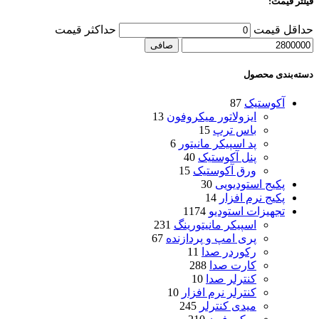
فیلتر قیمت:
حداقل قیمت
حداكثر قيمت
صافی
دسته‌بندی محصول
آکوستیک
87
ایزولاتور میکروفون
13
باس ترپ
15
پد اسپیکر مانیتور
6
پنل آکوستیک
40
ورق آکوستیک
15
پکیج استودیویی
30
پکیج نرم افزار
14
تجهیزات استودیو
1174
اسپیکر مانیتورینگ
231
پری امپ و پردازنده
67
رکوردر صدا
11
کارت صدا
288
کنترلر صدا
10
کنترلر نرم افزار
10
میدی کنترلر
245