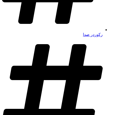
رکوردر صدا