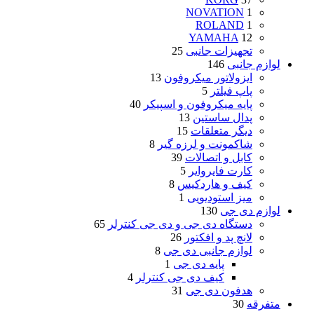
NOVATION
1
ROLAND
1
YAMAHA
12
تجهیزات جانبی
25
لوازم جانبی
146
ایزولاتور میکروفون
13
پاپ فیلتر
5
پایه میکروفون و اسپیکر
40
پدال ساستین
13
دیگر متعلقات
15
شاکمونت و لرزه گیر
8
کابل و اتصالات
39
کارت فایروایر
5
کیف و هاردکیس
8
میز استودیویی
1
لوازم دی جی
130
دستگاه دی جی و دی جی کنترلر
65
لانچ پد و افکتور
26
لوازم جانبی دی جی
8
پایه دی جی
1
کیف دی جی کنترلر
4
هدفون دی جی
31
متفرقه
30