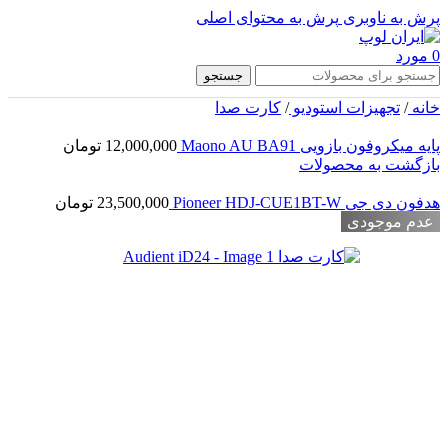
پرش به ناوبری
پرش به محتوای اصلی
0
مورد
جستجو
خانه
/
تجهیزات استودیو
/
کارت صدا
پایه میکروفون بازویی Maono AU BA91
12,000,000
تومان
بازگشت به محصولات
هدفون دی جی Pioneer HDJ-CUE1BT-W
23,500,000
تومان
عدم موجودی