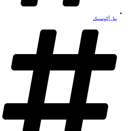
پنل آکوستیک