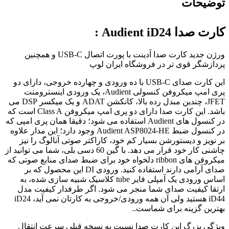
توضیحات
کارت صدا Audient iD24 :
ورژن جدید کارت صدا آدینت با پورت اتصال USB-C و همچنین
پردازشگر قوی تر در فروشگاه ایران لوپ
این کارت صدای USB-C با ده ورودی و چهارده خروجی، دارای دو
پری امپ میکروفن کنسولی Audient، یک ورودی اینسترومنت
JFET، چندین مبدل رده بالا، کانکشن ADAT و یک میکسر DSP می
باشد. این کارت صدا دارای دو پری امپ میکروفن Class A است که
در کنسول های Audient استفاده می شود؛ دقیقا همان پری امپی که
در کنسول ضبط Audient ASP8024-HE وجود دارد؛ این مدار علاوه
بر نویز و دیستورشن بسیار کم خود، کاراکتر صوتی آنالوگ را نیز
چاشنی کار خود قرار می دهد. با گین 60 دسی بلی، شما می توانید از
میکروفن های ribbon دلخواه خود برای ضبط صدای منابع صوتی که
صدای آرامی دارند استفاده کنید. ورودی DI این محصول که بر
اساس ورودی یک آمپلی فایر tube کلاسیک شبیه سازی شده، به
ارتقا کیفیت صدای شما منجر می شود. اگر طرفدار کیفیت مدل
iD44 هستید ولی آن همه ورودی/خروجی به کارتان نمی آید، iD24
بهترین گزینه برای شماست..
ویژگی بزرگ این کارت صدا نسبت به نسخه قبلی سرعت انتقال