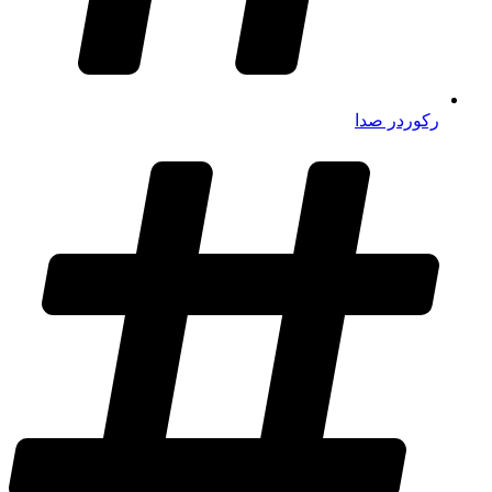
رکوردر صدا