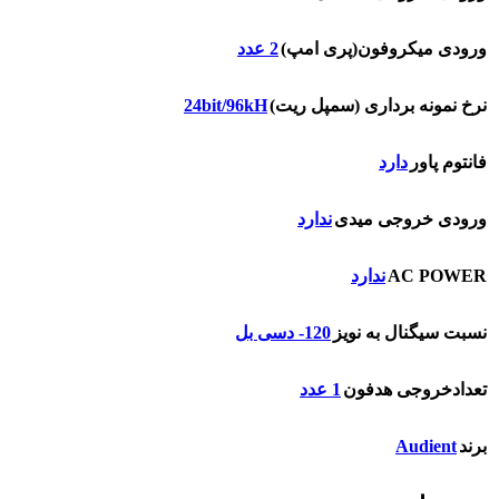
ورودی میکروفون(پری امپ)
2 عدد
24bit/96kH
نرخ نمونه برداری (سمپل ریت)
فانتوم پاور
دارد
ورودی خروجی میدی
ندارد
AC POWER
ندارد
نسبت سیگنال به نویز
120- دسی بل
تعدادخروجی هدفون
1 عدد
Audient
برند