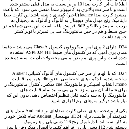
اطلاعات این کارت صدا 10 برابر نسبت به مدل قبلی بیشتر شده
است و با سرعت بالاتری به کامپیوتر شما متصل می شود. که باعث
میشود کارت صدا latency (تاخیر) کمتری داشته باشد.این کارت صدا
داینامیک رنج مبدل های دیجیتال به آنالوگ و آنالوگ به دیجیتال به
ترتیب به مقدار 9dB و 5dB افزایش یافته است. این یعنی شما هم در
حین ضبط و هم در حین مانیتورینگ صدایی تمیزتر با نویز کمتر
خواهید داشت.
iD24 دارای 2 پری امپ میکروفون کنسول Class A می باشد – دقیقا
همان پری امپی که در کنسول های ضبط ASP8024-HE استفاده
شده است و این پری امپ در تمامی محصولات آدینت استفاده شده
است.
iD24 که با الهام از طراحی کنسول های آنالوگ کمپانی Audient
ساخته شده، با دکمه های اختصاصی cut و dim، همراه با قابلیت
mono، انتخاب اسپیکر و مانیتورینگ cue میکس، کنترل مانیتورینگ را
برای شما آسان می سازد. حتی می توانید تمام قابلیت های
مانیتورینگ را به سه دکمه قابل تنظیم اختصاص دهید، بدون این که
نیاز باشد درگیر منوهای نرم افزاری شوید.
یکی از مشخصه های اصلی کارت صداهای برند Audient مبدل های
قدرتمند آن هاست. برای iD24، مهندسان Audient تمام تلاش خود را
به کار بسته اند تا داینامیک رنج 126 دسی بلی و هارمونیک
دیستورشن 112 دسی بلی را فراهم کنند. با اتصال میکروفن یا ساز