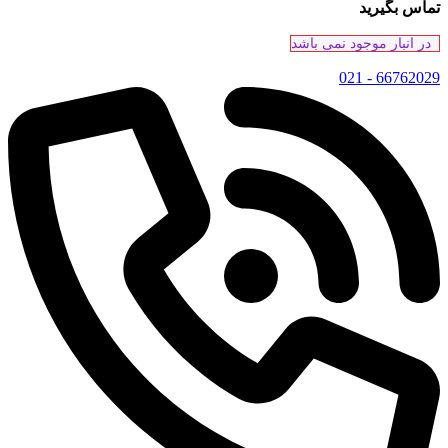
تماس بگیرید
در انبار موجود نمی باشد
66762029 - 021