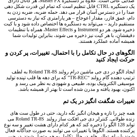
صدایی عالی است. علاوه بر دستگیره Master FX، هر کانال دارای
یک دستگیره CTRL قابل تنظیم است که تمام این قدرت شکل دهی
صدا را در دسترس آسان قرار می دهد. حمله ضربه، ضربه زدن به
دام، عمق فازر، مقدار اعوجاج – هر پارامتری که نیاز به دسترسی
مستقیم دارید – می‌تواند به دستگیره ‌ها اختصاص داده شود و با کیت
ذخیره شود. هر دو Instrument و Master Effects، همراه با تنظیمات
دقیقشان، با هر کیت نیز ذخیره می شوند، بنابراین تولیدات شما
همیشه آماده عملکرد هستند.
الگوهای در حال تکامل را با احتمال، تغییرات، پر کردن و
حرکت ایجاد کنید
ایجاد الگو در دی جی ماشین درام رولند Roland TR-8S به لطف
ترتیب دهنده گام رولند “TR-REC” که برای دهه ها قلب تپنده تولید
موسیقی الکترونیک بوده، طبیعی و شهودی به نظر می رسد و
اکنون، بهبود یافته و مدرن شده است تا بهتر از همیشه باشد.
تغییرات شگفت انگیز در یک تم
همه چیز را تازه و هیجان انگیز نگه دارید، حتی در طول ست های
زنده طولانی. کنترلر دی جی افکت ساز رولند Roland TR-8S می
تواند 128 الگو را ذخیره کند که هر کدام دارای هشت تغییر و سه نوع
پرکننده هستند. الگوها یا تغییرات می توانند به صورت جداگانه فعال
شوند یا برای توالی های در حال تکامل به هم متصل شوند. در حین