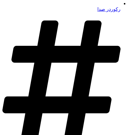
رکوردر صدا