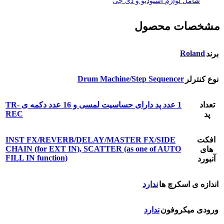
شامل لوازم استودیو و دی جی
مشخصات محصول
Roland
برند
Drum Machine/Step Sequencer
نوع کنترلر
تعداد
1 عدد پد دارای حساسیت لمسی و 16 عدد دکمه ی TR-
REC
پد
افکت
INST FX/REVERB/DELAY/MASTER FX/SIDE
CHAIN (for EXT IN), SCATTER (as one of AUTO
های
FILL IN function)
آنبورد
اندازه ی اسکرچ ها
ندارد
ورودی میکروفون
ندارد