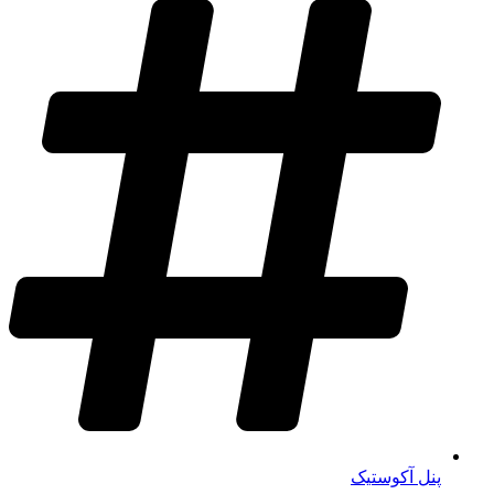
پنل آکوستیک