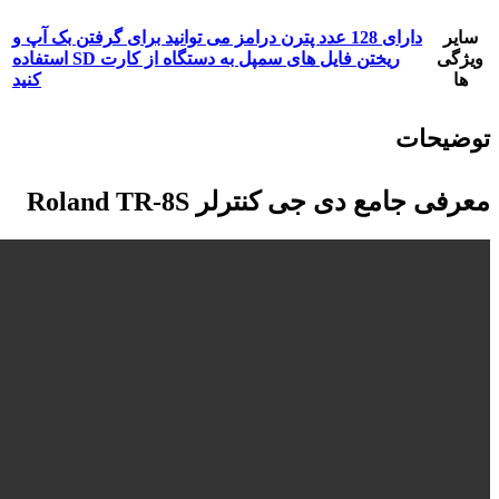
سایر
دارای 128 عدد پترن درامز می توانید برای گرفتن بک آپ و
ویژگی
ریختن فایل های سمپل به دستگاه از کارت SD استفاده
ها
کنید
توضیحات
معرفی جامع دی جی کنترلر Roland TR-8S