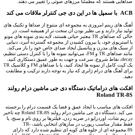
صداهایی هستند که مطمئناً مرزهای صوتی را تغییر می دهند.
ACB با سمپل ها در این دی جی کنترلر ملاقات می کند
آهنگ ‌های ریتم امروزی به مجموعه ‌ای متنوع از صداها و تکنیک ‌های
تولید نیاز دارند و بی‌ نظیر بودن آن سخت ‌تر از همیشه است. در
حالی که صداهای TR معتبر حیاتی هستند، لایه ‌بندی نمونه ‌های مونو
یا استریوی خود، یا بیرون کشیدن از مجموعه گسترده آنبرد، دنیایی
از سبک ‌های مدرن و پتانسیل ایجاد صدای خاص خود را باز می‌کند.
مانند صداهای TR و FM، می‌توانید نمونه ‌ها را با کنترل دستی تنظیم،
decay، نقاط شروع، سرعت و جهت به طور عمیق دستکاری کنید.
یک کیت کامل از نمونه ‌ها ایجاد کنید، یا با صداهای FM و کلاسیک TR
برای آهنگ ‌های درام ژانری که نیاز به توجه دارند ترکیب و مطابقت
دهید.
افکت های دراماتیک دستگاه دی جی ماشین درام رولند
Roland TR-8S
افکت های مناسب با ایجاد عمق و فضا یک قسمت درام را برجسته
می کند. دستگاه دی جی ماشین درام رولند Roland TR-8S چه تاخیر
در ریم شات، اوردرایو در ضربه زدن، فیلترها بر روی تام و سنج، یا
فقط مقدار مناسب ریورب در سازهای انتخابی باشد، TR-
8S مجموعه ای از جلوه های کوبه ای تنظیم شده دارد که دارای