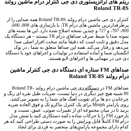
ریتم های ترانزیستوری دی جی کنترلر درام ماشین رولند
Roland TR-8S
کنترلر دی جی ماشین درام رولند Roland TR-8S همه صدایی را از
پرطرفدارترین ماشین های درام TR، با بازسازی های 808، 606،
909، 707، و 727 و چندین نسخه اصلاح شده دارد. این ها بسته ‌های
نمونه صدا یا ضبط صرف صداهای درام TR نیستند – هر دستگاه یک
مدل دقیق و ثابت است که دقیقاً مانند سخت ‌افزار اصلی صدا
می‌دهد و رفتار می‌کند. همه این صداها متعلق به شما ، در نوک
انگشتان شما و آماده استفاده در تولیدات و اجراهای خود با دستگاه
دی جی در مهمانی ها و اجراهای لایو هستند.
صداهای FM ستاره ای دستگاه دی جی کنترلر ماشین
درام رولند Roland TR-8S
صداهای FM در
دستگاه دی جی
ماشین درام رولند Roland TR-
8S شبیه هیچ چیز دیگری در دنیا نیست، ضربات طبل نقره ‌ای رنگ و
چرخاندن دم ‌ها برای تقویت آهنگ ‌های شما را به تصویر می‌کشد.
روی پارامتر Morph برای یک کنترل ماکرو تک و فوق ‌العاده ضربه
بزنید تا در میان مجموعه ‌ای از تغییرات صوتی، عمق، نسبت و
بازخورد FM را با حرکات ساده دکمه دستکاری کنید یا شش مدل
درام FM کاملاً قابل ویرایش را به صورت دستی طراحی کنید که هر
کدام دارای مجموعه پارامترهای منحصر به فردی برای ایجاد