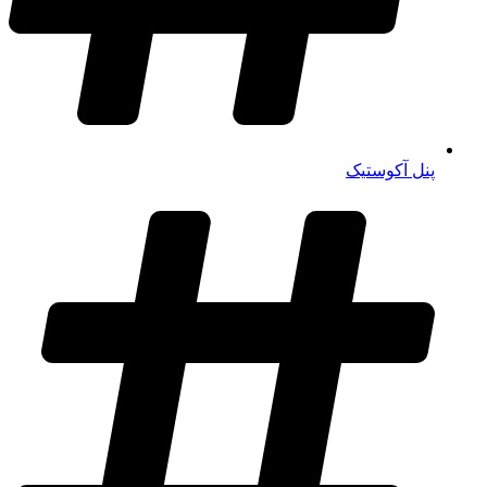
پنل آکوستیک