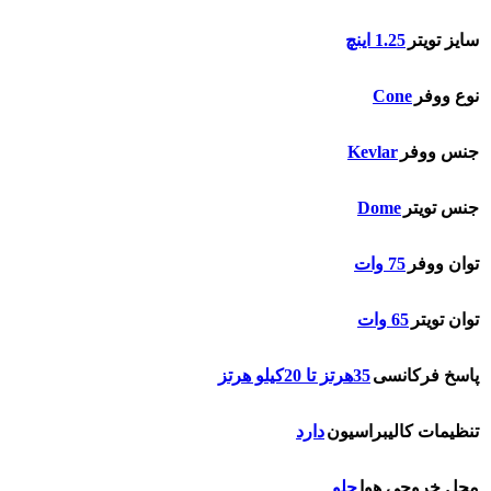
سایز تویتر
1.25 اینچ
Cone
نوع ووفر
Kevlar
جنس ووفر
Dome
جنس تویتر
توان ووفر
75 وات
توان تویتر
65 وات
پاسخ فرکانسی
35هرتز تا 20کیلو هرتز
تنظیمات کالیبراسیون
دارد
محل خروجی هوا
جلو