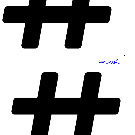
رکوردر صدا