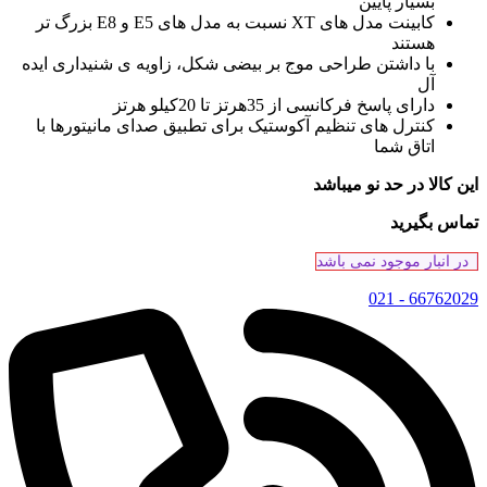
بسیار پایین
کابینت مدل های XT نسبت به مدل های E5 و E8 بزرگ تر
هستند
با داشتن طراحی موج بر بیضی شکل، زاویه ی شنیداری ایده
آل
دارای پاسخ فرکانسی از 35هرتز تا 20کیلو هرتز
کنترل های تنظیم آکوستیک برای تطبیق صدای مانیتورها با
اتاق شما
این کالا در حد نو میباشد
تماس بگیرید
در انبار موجود نمی باشد
66762029 - 021