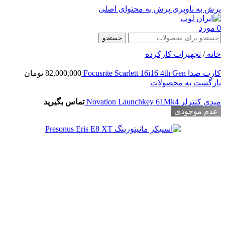
پرش به ناوبری
پرش به محتوای اصلی
0
مورد
جستجو
خانه
/
تجهیزات کارکرده
کارت صدا Focusrite Scarlett 16i16 4th Gen
82,000,000
تومان
بازگشت به محصولات
میدی کنترلر Novation Launchkey 61Mk4
تماس بگیرید
عدم موجودی