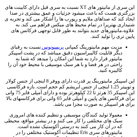
این سری از مانیتور های XT نسبت به سری قبل دارای کابینت های
بزرگتری هست که باعث میشود جزئیات و عمق بیشتری در صدا
ایجاد کند که صداهای ملایم و ریورب ها را آشکار می کند و تجربه ی
شنیداری بهتریرا در تمام محیط های میکس فراهم می کند. به
علاوه،مانیتورهای جدید بتوانند به طور قابل توجهی فرکانس های
پایین تری را تولید کنند.
مزیت مهم مانیتورینگ کمپانی
پریسونوس
نسبت به رقبای
دیگر قابلیت کالیبراسیون دقیق میباشد که در پشت اسپیکر
مانیتور قرار دارد به شما این امکان را میدهد که شما به
راحتی در هر فضا و با هر سبک موسیقی با محیط خود آن را
کالیبره کنید.
این اسپیکر مانیتورینگ پر قدرت دارای ووفر 8 اینچی از جنس کولار
و توییتر 1.25 اینچی از جنس ابریشم کم حجم است. بازه فرکانسی
این اسپیکر 35 هرتز تا 22 کیلوهرتز بوده و دارای آمپلی فایر 75 واتی
برای فرکانس های پایین و آمپلی فایر 65 واتی برای فرکانسهای بالا
برای هر اسپیکر به صورت مجزا می باشد.
معمولا تولید کنندگان موسیقی و تنظیم کننده های امروزی
سبک های مختلفی را کار می کنند و در بیشتر مواقع، محیطی
که در آن کار می کنند به درستی آکوستیک نشده است.
مانیتورهای سری Eris تنظیمات آکوستیک مختلفی را در