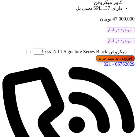
کاور میکروفن
دارای SPL 137 دسی بل
47,000,000
تومان
موجود در انبار
موجود در انبار
میکروفن NT1 Signature Series Black عدد
افزودن به سبد خرید
66762029 - 021