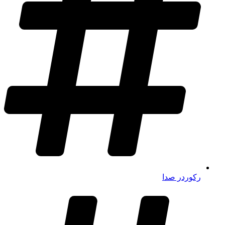
رکوردر صدا