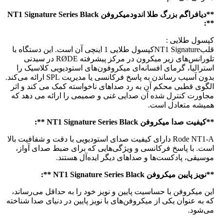
**دیافراگم بزرگ طلا اندودمیکروفن NT1 Signature Series Black
**:
کپسول طلایی :
قلبNT1 Signatureکپسول طلایی 1 اینچی آن است. این دستگاه با
تلورانس‌های زیر میکرون در مرکز پیشرفته RØDE در سیدنی
استرالیا، گرمای افسانه‌ای میکروفون‌های استودیویی کلاسیک را
بدون آسیب رساندن به پاسخ فرکانسی یا مدیریت SPL ارائه می‌کند.
الگوی قطبی محکم آن به رد صداهای ناخواسته کمک می کند و اثر
مجاورت کنترل شده آن صدایی غنی و صمیمی را ارائه می دهد که
همیشه متعادل است.
**کیفیت صدا میکروفن NT1 Signature Series Black **:
Rode NT1-A دارای کیفیت صدای استودیویی با دقت و شفافیت بالا
است. با پاسخ فرکانسی و ویژگی‌هایی که برای ضبط صدای آواز،
موسیقی، پادکست‌ها و صداهای دیگر ایده‌آل هستند.
**نویز پایین میکروفن NT1 Signature Series Black **:
این میکروفن با حساسیت پایین و نویز خود را به حداقل می‌رساند،
که به عنوان یکی از میکروفن‌های با نویز پایین در دنیای صدا شناخته
می‌شود.