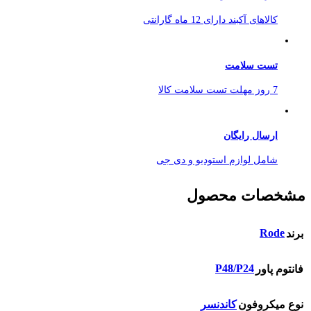
کالاهای آکبند دارای 12 ماه گارانتی
تست سلامت
7 روز مهلت تست سلامت کالا
ارسال رایگان
شامل لوازم استودیو و دی جی
مشخصات محصول
Rode
برند
P48/P24
فانتوم پاور
نوع میکروفون
کاندنسر