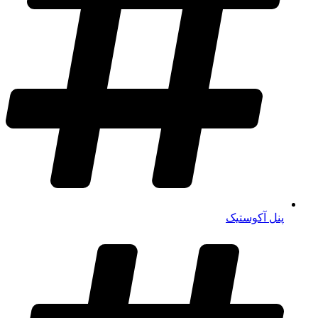
پنل آکوستیک