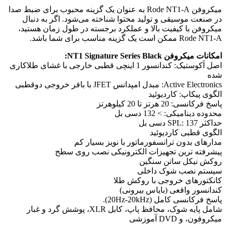
میکروفن Rode NT1-A به عنوان یک گزینه محبوب برای ضبط صدا
در صنعت موسیقی و تولید محتوا شناخته می‌شود. اگر به دنبال
میکروفن با کیفیت بالا و عملکرد برجسته در طول زمان هستید،
Rode NT1-A ممکن است یک گزینه مناسب برای شما باشد.
امکانات میکروفن NT1 Signature Series Black:
اصل آکوستیک: کندانسور 1 اینچی قطبی خارجی با غشای طلاکاری
شده
Active Electronics: مبدل امپدانس JFET با بافر خروجی دوقطبی
الگوی پیکاپ: کاردیوئید
پاسخ فرکانسی: 20 هرتز تا 20 کیلوهرتز
محدوده دینامیکی: > 132 دسی بل
حداکثر SPL: 137 دسی بل
الگوی قطبی کاردیوئید
مدارهای بدون ترانسفورماتور با نویز بسیار کم
پیشرفته ترین تجهیزات الکترونیکی نصب روی سطح
روکش نیکل ساتن سنگین
سیستم نصب شوک داخلی
کانکتورهای خروجی با روکش طلا
کندانسور واقعی (بایاس بیرونی)
پاسخ فرکانسی کامل (20Hz-20kHz).
شامل پایه شوک، محافظ پاپ، کابل XLR، پوشش گرد و غبار
میکروفون، و DVD آموزشی