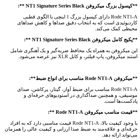
**کپسول بزرگ میکروفن NT1 Signature Series Black **:
Rode NT1-A دارای کپسول بزرگ 1 اینچی با الگوی قطبی
کاردیوئیدی است که به انتخاب دقیق صداها و کاهش صداهای
محیطی کمک می‌کند.
**پکیج کامل میکروفن NT1 Signature Series Black **:
این میکروفن به همراه یک محافظ ضربه‌گیر و یک آهنگری شامل
استند میکروفن، پاپ فیلتر، و کابل XLR نیز عرضه می‌شود.
**میکروفن Rode NT1-A مناسب برای انواع ضبط**:
Rode NT1-A مناسب برای ضبط آواز، گیتار، پرکاشن، صدای
موسیقی، و همچنین صداگذاری در استودیوهای حرفه‌ای و
پادکست‌ها است.
**قیمت مناسب میکروفن Rode NT1-A **:
با وجود کیفیت بالا، Rode NT1-A قیمت مناسبی دارد که به افراد
حرفه‌ای و علاقه‌مند به ضبط صدا ارزانی و کیفیت عالی را همزمان
می‌تواند ارائه دهد.