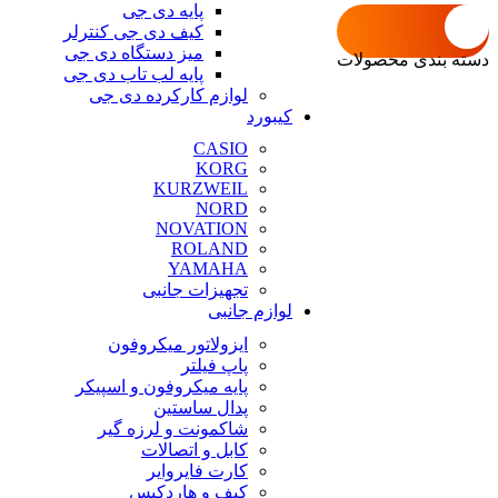
پایه دی جی
کیف دی جی کنترلر
میز دستگاه دی جی
دسته بندی محصولات
پایه لب تاب دی جی
لوازم کارکرده دی جی
کیبورد
CASIO
KORG
KURZWEIL
NORD
NOVATION
ROLAND
YAMAHA
تجهیزات جانبی
لوازم جانبی
ایزولاتور میکروفون
پاپ فیلتر
پایه میکروفون و اسپیکر
پدال ساستین
شاکمونت و لرزه گیر
کابل و اتصالات
کارت فایروایر
کیف و هاردکیس