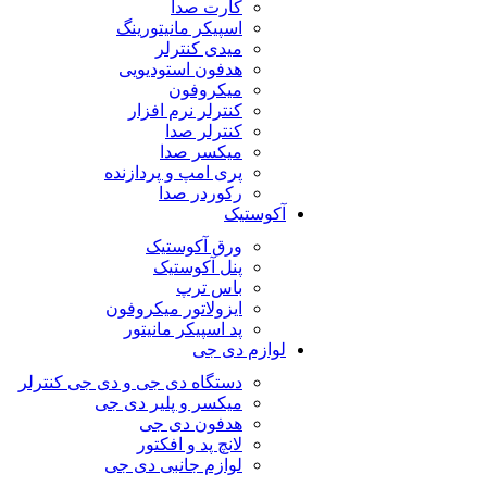
کارت صدا
اسپیکر مانیتورینگ
میدی کنترلر
هدفون استودیویی
میکروفون
کنترلر نرم افزار
کنترلر صدا
میکسر صدا
پری امپ و پردازنده
رکوردر صدا
آکوستیک
ورق آکوستیک
پنل آکوستیک
باس ترپ
ایزولاتور میکروفون
پد اسپیکر مانیتور
لوازم دی جی
دستگاه دی جی و دی جی کنترلر
میکسر و پلیر دی جی
هدفون دی جی
لانچ پد و افکتور
لوازم جانبی دی جی