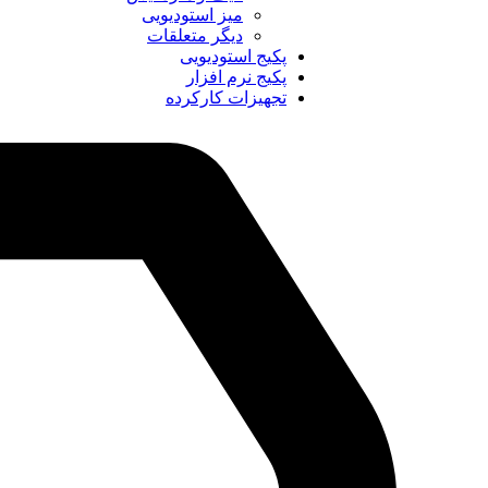
میز استودیویی
دیگر متعلقات
پکیج استودیویی
پکیج نرم افزار
تجهیزات کارکرده