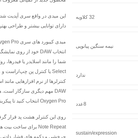
32 کلاویه
دارای توانایی بیشتر و طراحی بهتر
نیمه سنگین پیانویی
انتخاب DAW خود از روی
Select یا کنترل پن چپ/راست 
ندارد
Oxygen Pro انتخاب کنید تا پیکربندی صحیح انجام شود.
8عدد
روی این کنترلر هشت پد قرار گرف
Note Repeat برای ساخت
sustain/expression
چرخشی و دکمه های فشار دادنی کن