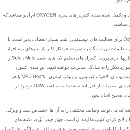
این میدی در واقع سری آپدیت شده و تکمیل شده میدی کنترلر های سری OXYGEN ام آدیو میباشد که
 میباشد.
میدی کیبورد های سری Oxygen Pro برای فعالیت های موسیقیایی شما بسیار انعطاف پذیر است. با
 نمایشگر تنظیمات این دستگاه به صورت خودکار اکثر پارامترهای نرم افزار
شما را مانند اسلایدر یا فیدرها، روتاریها، ترنسپورت، کنترل های تنظیم لایه های ضبط Solo ، Mute و
و موارد دیگر را به سادگی مدیریت خواهید نمود. این میدی کیبورد
کنترلرها از نرم افزارهایی مانند استودیو وان، لاجیک، کیوبیس، پروتولز، ایبلتون ، MPC Beats یا هر
DAW مهم دیگری سازگار است. همه ی تنظیمات از قبل انجام شده است، فقط DAW خود را در
ته که می توانید وظایف مختلفی را به آن ها اختصاص دهید و ویژگی
 بیت ها و لانچ کردن کلیپ ها ایده آل است. چهار فیدر آنبُرد، دکمه های
ترل کاملی را برای اینسترومنت های نرم افزاری، پلاگین ها، کنترل