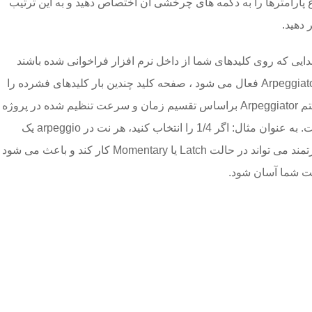
اع پارامترها را به دکمه های چرخشی آن اختصاص دهید و به این ترتیب
 دهید.
وی هر صدایی که روی کلیدهای شما از داخل نرم افزار فراخوانی شده باشند
تأثیر خواهد گذاشت. هنگامی که Arpeggiator فعال می شود ، صفحه کلید چندین بار کلیدهای فشرده را
به ترتیب پخش می کند. زمان و ریتم Arpeggiator براساس تقسیم زمان و سرعت تنظیم شده در پروژه
موسیقی شما همیشه هماهنگ است. به عنوان مثال: اگر 1/4 را انتخاب کنید، هر نت در arpeggio یک
چهارم نت خواهد بود. این ابزار قدرتمند می تواند در حالت Latch یا Momentary کار کند و باعث می شود
قیت شما آسان شود.