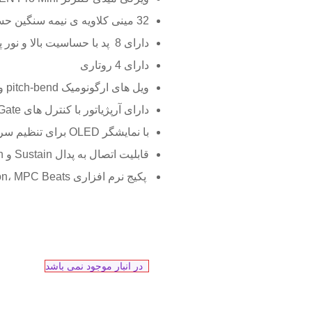
32 مینی کلاویه ی نیمه سنگین حساس به velocity
دارای 8 پد با حساسیت بالا و نور پس زمینه
دارای 4 روتاری
ویل های ارگونومیک pitch-bend و mod
دارای آرپژیاتور با کنترل های Type، Octave، Gate و Swing
با نمایشگر OLED برای تنظیم سریع کنترل ها
قابلیت اتصال به پدال Sustain و Expression
پکیج نرم افزاری Pro Tools First M-Audio Edition، MPC Beats و Ableton Live Lite
در انبار موجود نمی باشد