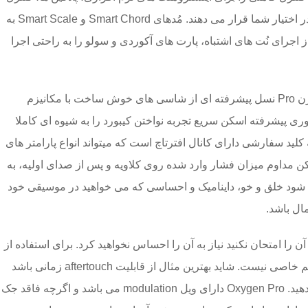
های نرم افزار آهنگسازی و غیره در اختیار شما قرار می دهند. مُدهای Smart Chord و Smart Scale به
 اجرای نُت های اشتباه، پارت های آکوردی و سولو را به راحتی اجرا
کلاویه نیمه سنگین مینی در اکسیژن Pro نسل پیشرفته ای از شاسی های خوش ساخت با مکانیزم
وری پیشرفته اسکن سریع تجربه نواختن کیبورد را به شیوه ای کاملا
لید سفارشی دارای کانال افترتاچ است که میتواند انواع پارامتر های
کن مداوم میزان فشار وارد شده روی کلاویه و پس از صدای اولیه، به
 شود خلق و خو، داینامیک و احساسی که می خواهید در موسیقی خود
ال باشد.
ن را امتحان نکنید نیاز به آن را احساس نخواهید کرد. برای استفاده از
این قابلیت نیاز به پدال یا هیچ تنظیم خاصی نیست. شاید بهترین مثال از قابلیت aftertouch زمانی باشد
که بخواهید به پایان یک نت ویبره بدهید. Oxygen Pro دارای ویل modulation می باشد و اگرچه فاقد جک