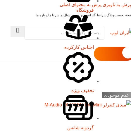
پرش به ناوبری
پرش به محتوای اصلی
فروشگاه
حه نخست
وبلاگ
شرایط گارانتی
سوالات متدوال
تماس با ما
درباره ما
اجناس کارکرده
ته بندی محصولات
تخفیف ویژه
عدم موجودی
گردونه شانس