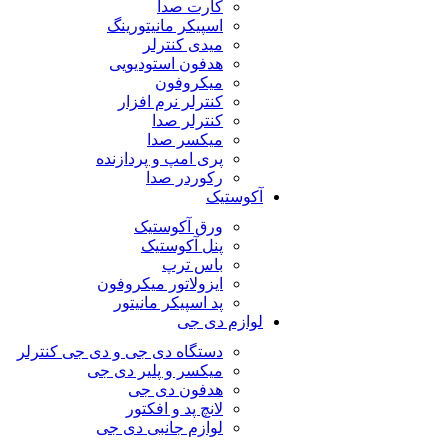
کارت صدا
اسپیکر مانیتورینگ
میدی کنترلر
هدفون استودیویی
میکروفون
کنترلر نرم افزار
کنترلر صدا
میکسر صدا
پری امپ و پردازنده
رکوردر صدا
آکوستیک
ورق آکوستیک
پنل آکوستیک
باس ترپ
ایزولاتور میکروفون
پد اسپیکر مانیتور
لوازم دی جی
دستگاه دی جی و دی جی کنترلر
میکسر و پلیر دی جی
هدفون دی جی
لانچ پد و افکتور
لوازم جانبی دی جی