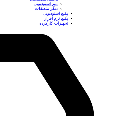
میز استودیویی
دیگر متعلقات
پکیج استودیویی
پکیج نرم افزار
تجهیزات کارکرده