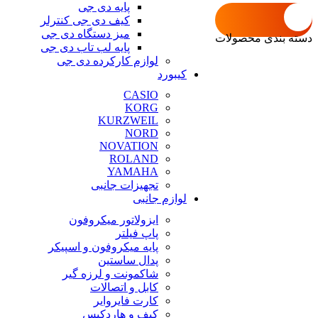
پایه دی جی
کیف دی جی کنترلر
میز دستگاه دی جی
دسته بندی محصولات
پایه لب تاب دی جی
لوازم کارکرده دی جی
کیبورد
CASIO
KORG
KURZWEIL
NORD
NOVATION
ROLAND
YAMAHA
تجهیزات جانبی
لوازم جانبی
ایزولاتور میکروفون
پاپ فیلتر
پایه میکروفون و اسپیکر
پدال ساستین
شاکمونت و لرزه گیر
کابل و اتصالات
کارت فایروایر
کیف و هاردکیس