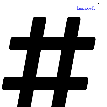
رکوردر صدا