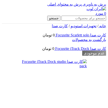
پرش به ناوبری
پرش به محتوای اصلی
0
مورد
جستجو
خانه
/
تجهیزات استودیو
/
کارت صدا
کارت صدا Focusrite Scarlett solo
0
تومان
بازگشت به محصولات
کارت صدا Focusrite iTrack Dock
0
تومان
عدم موجودی