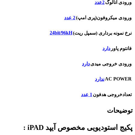
ورودی آنالوگ
2عدد
ورودی میکروفون(پری امپ)
2 عدد
24bit/96kH
نرخ نمونه برداری (سمپل ریت)
فانتوم پاور
دارد
ورودی خروجی میدی
دارد
AC POWER
ندارد
تعدادخروجی هدفون
1 عدد
توضیحات
پکیج استودیویی مخصوص آیپد iPAD :