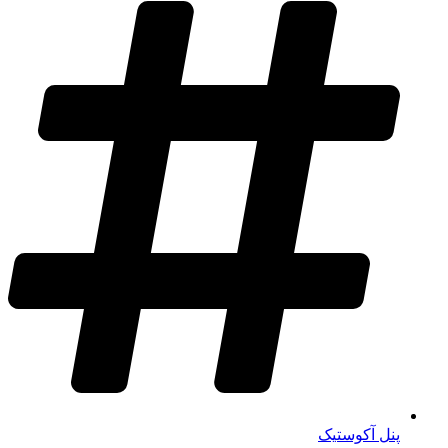
پنل آکوستیک