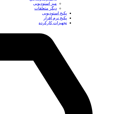
میز استودیویی
دیگر متعلقات
پکیج استودیویی
پکیج نرم افزار
تجهیزات کارکرده