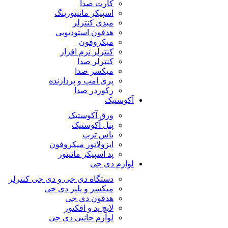
کارت صدا
اسپیکر مانیتورینگ
میدی کنترلر
هدفون استودیویی
میکروفون
کنترلر نرم افزار
کنترلر صدا
میکسر صدا
پری امپ و پردازنده
رکوردر صدا
آکوستیک
ورق آکوستیک
پنل آکوستیک
باس ترپ
ایزولاتور میکروفون
پد اسپیکر مانیتور
لوازم دی جی
دستگاه دی جی و دی جی کنترلر
میکسر و پلیر دی جی
هدفون دی جی
لانچ پد و افکتور
لوازم جانبی دی جی