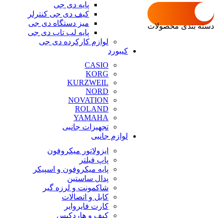
پایه دی جی
کیف دی جی کنترلر
میز دستگاه دی جی
دسته بندی محصولات
پایه لب تاب دی جی
لوازم کارکرده دی جی
کیبورد
CASIO
KORG
KURZWEIL
NORD
NOVATION
ROLAND
YAMAHA
تجهیزات جانبی
لوازم جانبی
ایزولاتور میکروفون
پاپ فیلتر
پایه میکروفون و اسپیکر
پدال ساستین
شاکمونت و لرزه گیر
کابل و اتصالات
کارت فایروایر
کیف و هاردکیس