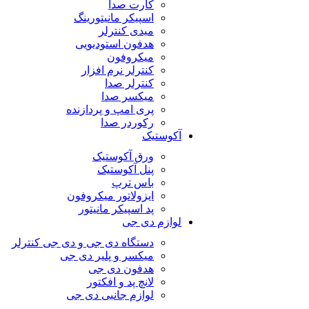
کارت صدا
اسپیکر مانیتورینگ
میدی کنترلر
هدفون استودیویی
میکروفون
کنترلر نرم افزار
کنترلر صدا
میکسر صدا
پری امپ و پردازنده
رکوردر صدا
آکوستیک
ورق آکوستیک
پنل آکوستیک
باس ترپ
ایزولاتور میکروفون
پد اسپیکر مانیتور
لوازم دی جی
دستگاه دی جی و دی جی کنترلر
میکسر و پلیر دی جی
هدفون دی جی
لانچ پد و افکتور
لوازم جانبی دی جی