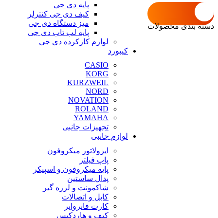
پایه دی جی
کیف دی جی کنترلر
میز دستگاه دی جی
دسته بندی محصولات
پایه لب تاب دی جی
لوازم کارکرده دی جی
کیبورد
CASIO
KORG
KURZWEIL
NORD
NOVATION
ROLAND
YAMAHA
تجهیزات جانبی
لوازم جانبی
ایزولاتور میکروفون
پاپ فیلتر
پایه میکروفون و اسپیکر
پدال ساستین
شاکمونت و لرزه گیر
کابل و اتصالات
کارت فایروایر
کیف و هاردکیس