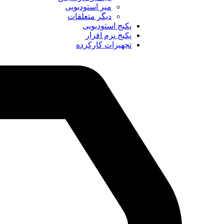
میز استودیویی
دیگر متعلقات
پکیج استودیویی
پکیج نرم افزار
تجهیزات کارکرده