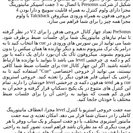
شکیل از شرکت Presonus با اتصال به 3 جفت اسپیکر مانیتورینگ
مجزا دارای ولوم کنترل به همراه قابلیت سوییچ و دارا بودن 4
خروجی هدفون به همراه ورودی میکروفن Talckback با ولوم
مجزا همه چیز را برای شما فراهم می سازد.
PreSonus تعداد چهار کانال خروجی هدفن را برای V2 در نظر گرفته
تا تمام نیازهای مانیتورینگ شما برای جلسات ضبط برطرف شود.
شما می توانید از بین سورس های ورودی در cue ها انتخاب کنید تا به
درامر یک ترک مترونوم بدهید و دیگر نوازنده ها همان میکس را بدون
مترونوم بشنوند. میکروفون تاک بک آن-بورد دارای یک دکمه با نور
کم و دکمه ی چرخشی level می باشد تا بتوانید با نوازنده ها ارتباط
داشته باشید. اگر این چهار کانال cue برای جلسات ضبط شما کافی
نیستند، می توانید از خروجی اختصاصی “Cue” استفاده کنید تا به
راحتی یک امپلی فایر هدفون دیگر را تغذیه کنید. خروجی استریوی
cue و هر send هدفون دکمه ی چرخشی level خودشان را دارند. تمام
این کنترل های متنوع در یک پکیج دسکتاپ قرار گرفته و حجم آن به
قدری کم هست که بتوانید به راحتی آن را برای جلسات ضبط
مختلف با خودتان جابجا کنید.
سه جفت خروجی استریو با کنترل level مجزا، انعطاف مانیتورینگ
کاملی را در دستان شما قرار می دهد. امکان تغذیه ی سه جفت
مانیتور استریوی مختلف، یا دو جفت اسپیکر و یک ساب ووفر یا هر
فرمت دیگری که مد نظرتان باشد فراهم است. تصور کنید به راحتی
و تنها با فشردن یک دکمه بتوانید بین اسپیکرهای نیرفیلد و فار-