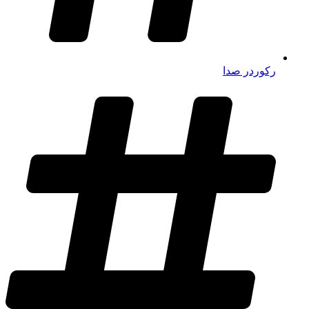
رکوردر صدا