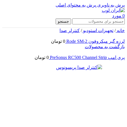
پرش به ناوبری
پرش به محتوای اصلی
0
مورد
جستجو
خانه
/
تجهیزات استودیو
/
کنترلر صدا
لرزه گیر میکروفون Rode SM-2
0
تومان
بازگشت به محصولات
پری امپ PreSonus RC500 Channel Strip
0
تومان