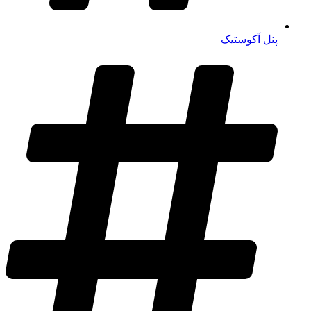
پنل آکوستیک