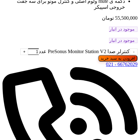
دکمه ی mute ولوم اصلی و کنترل مونو برای سه جفت
خروجی اسپیکر
55,500,000
تومان
موجود در انبار
موجود در انبار
کنترلر صدا PreSonus Monitor Station V2 عدد
افزودن به سبد خرید
66762029 - 021