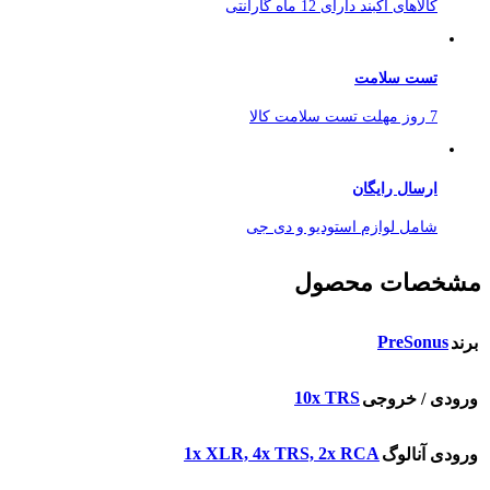
کالاهای آکبند دارای 12 ماه گارانتی
تست سلامت
7 روز مهلت تست سلامت کالا
ارسال رایگان
شامل لوازم استودیو و دی جی
مشخصات محصول
PreSonus
برند
10x TRS
ورودی / خروجی
1x XLR, 4x TRS, 2x RCA
ورودی آنالوگ