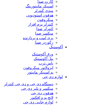
کارت صدا
اسپیکر مانیتورینگ
میدی کنترلر
هدفون استودیویی
میکروفون
کنترلر نرم افزار
کنترلر صدا
میکسر صدا
پری امپ و پردازنده
رکوردر صدا
آکوستیک
ورق آکوستیک
پنل آکوستیک
باس ترپ
ایزولاتور میکروفون
پد اسپیکر مانیتور
لوازم دی جی
دستگاه دی جی و دی جی کنترلر
میکسر و پلیر دی جی
هدفون دی جی
لانچ پد و افکتور
لوازم جانبی دی جی