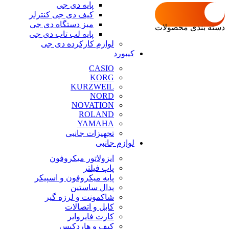
پایه دی جی
کیف دی جی کنترلر
میز دستگاه دی جی
دسته بندی محصولات
پایه لب تاب دی جی
لوازم کارکرده دی جی
کیبورد
CASIO
KORG
KURZWEIL
NORD
NOVATION
ROLAND
YAMAHA
تجهیزات جانبی
لوازم جانبی
ایزولاتور میکروفون
پاپ فیلتر
پایه میکروفون و اسپیکر
پدال ساستین
شاکمونت و لرزه گیر
کابل و اتصالات
کارت فایروایر
کیف و هاردکیس