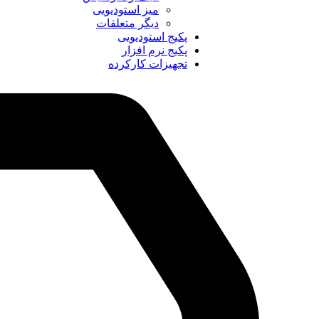
میز استودیویی
دیگر متعلقات
پکیج استودیویی
پکیج نرم افزار
تجهیزات کارکرده