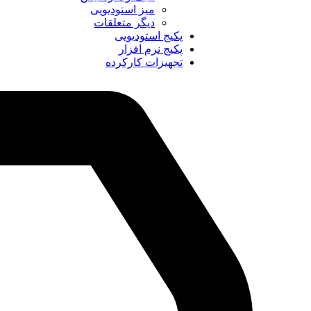
میز استودیویی
دیگر متعلقات
پکیج استودیویی
پکیج نرم افزار
تجهیزات کارکرده