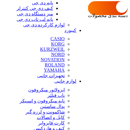
پایه دی جی
کیف دی جی کنترلر
میز دستگاه دی جی
دسته بندی محصولات
پایه لب تاب دی جی
لوازم کارکرده دی جی
کیبورد
CASIO
KORG
KURZWEIL
NORD
NOVATION
ROLAND
YAMAHA
تجهیزات جانبی
لوازم جانبی
ایزولاتور میکروفون
پاپ فیلتر
پایه میکروفون و اسپیکر
پدال ساستین
شاکمونت و لرزه گیر
کابل و اتصالات
کارت فایروایر
کیف و هاردکیس