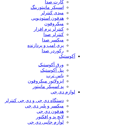
کارت صدا
اسپیکر مانیتورینگ
میدی کنترلر
هدفون استودیویی
میکروفون
کنترلر نرم افزار
کنترلر صدا
میکسر صدا
پری امپ و پردازنده
رکوردر صدا
آکوستیک
ورق آکوستیک
پنل آکوستیک
باس ترپ
ایزولاتور میکروفون
پد اسپیکر مانیتور
لوازم دی جی
دستگاه دی جی و دی جی کنترلر
میکسر و پلیر دی جی
هدفون دی جی
لانچ پد و افکتور
لوازم جانبی دی جی