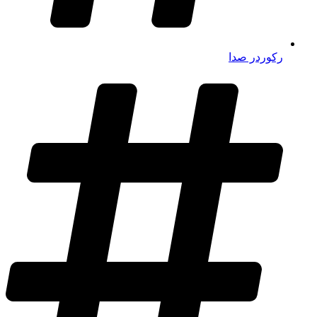
رکوردر صدا