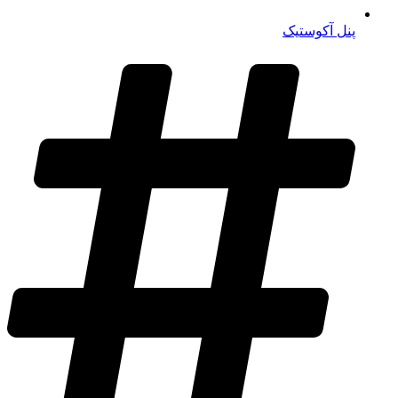
پنل آکوستیک