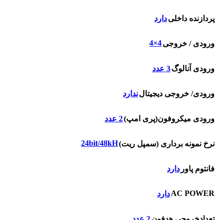
پردازنده داخلی
دارد
4×4
ورودی / خروجی
ورودی آنالوگ
3 عدد
ورودی/ خروجی دیجیتال
ندارد
ورودی میکروفون(پری امپ)
2 عدد
24bit/48kH
نرخ نمونه برداری (سمپل ریت)
فانتوم پاور
دارد
AC POWER
دارد
تعدادخروجی هدفون
2 عدد