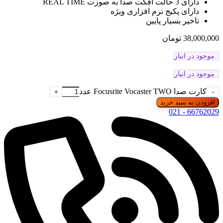
دارای 3 حالت افکت صدا به صوزت REAL TIME
دارای پکیج نرم افزاری ویژه
تاخیر بسیار پایین
38,000,000
تومان
موجود در انبار
موجود در انبار
کارت صدا Focusrite Vocaster TWO عدد
افزودن به سبد خرید
66762029 - 021