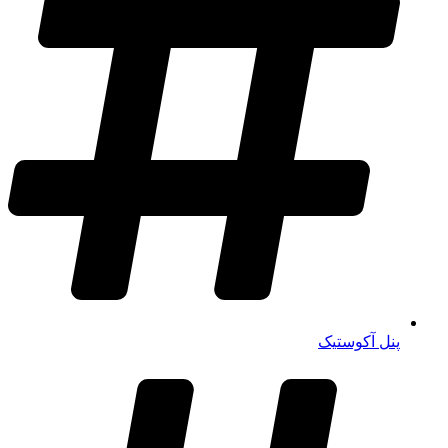
پنل آکوستیک