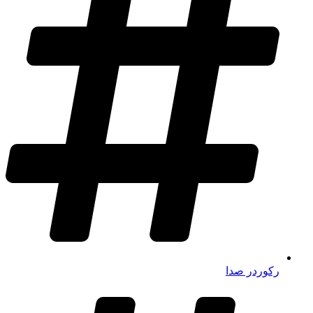
رکوردر صدا