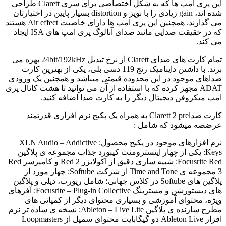
این پری امپ ها که به شکل اختصاصی برای سری Clarett طراحی
شده اند، gain زیادی را با نویز و distortion بسیار پایین در اختیارتان
می گذارند. همچنین این پری امپ ها دارای خاصیت Air effect هستند
که در حقیقت صدایی مانند صدای آنالوگ پری امپ های ISA ایجاد
می کند.
تمام کارت های صدای Clarett از نرخ تبدیل 24bit/192kHz بهره می
برند. با داشتن داینامیک رنج 119 دسی بلی، یکی از بهترین کارت
صداهای موجود در این محدوده قیمتی میباشد و همچنین یک ورودی
ADAT مجهز کرده که با استفاده از آن می توانید تا هشت کانال پری
امپ میکروفن دیجیتال دیگر را به کارت صدا اضافه کنید.
کارت صداClarett 2 pre به همراه یک پکیج نرم افزاری قدرتمند
عرضصه میشود که شامل :
نرم افزارهای موجود در پکیج محصول: XLN Audio – Addictive
Keys: یکی از چهار اینسترومنت کیبورد جذاب مجموعه ی پلاگین
Focusrite Red: شبیه سازی دقیق از اکولایزر Red 2 و کامپرسر Red
3 مجموعه ی Time and Tone از شرکت Softube: چهار مورد از
پلاگین های Softube در کلاس جهانی؛ شامل ریورب، دیلی و پلاگین
های دیستورشن و مسترینگ Focusrite – Plug-in Collective: آفرهای
ویژه، محتوای آموزشی و بسیاری محتوای دیگر از کمپانی های
مطرح سازنده ی پلاگین Ableton – Live Lite: نسخه ی ساده تر نرم
افزار Ableton Live دو گیگابایت محتوای سمپل از Loopmasters