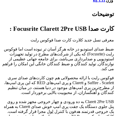
1.11 kg
وزن
توضیحات
کارت صدا Focusrite Clarett 2Pre USB :
معرفی نسل جدید کلارت کارت صدا فوکوس رایت
ضبط صدای استودیو در خانه هرگز آسان تر نبوده است اما فوکوس
رایت (Focusrite) که یکی از شرکت‌های مطرح در تولید تجهیزات
استودیویی و صدابرداری می‌باشد، برای جامعه جهانی عظیمی از
نوازندگان, تولید کنندگان و ضبط کنندگان خانگی این امکان را فراهم
می کند.
فوکوس رایت با ارائه محصولاتی هم چون کارت‌های صدای سری
Saffire ، Scarlett و Clarett و پری امپ‌های RED که این پری امپ‌ها،
از مطرح‌ترین پری امپ‌های موجود در دنیا هستند، در میان تنظیم
کنندگان و آهنگسازان، از محبوبیت بالایی برخوردار است.
Clarett 2Pre USB به ده ورودی و چهار خروجی مجهز شده و روی
پنل جلوی دستگاه یک جفت پری امپ خوش صدای Clarett به همراه
یک خروجی قدرتمند هدفون با کنترل لِول مجزا قرار گرفته است.