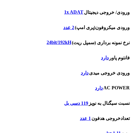
1x ADAT
ورودی/ خروجی دیجیتال
ورودی میکروفون(پری امپ)
2 عدد
24bit/192kH
نرخ نمونه برداری (سمپل ریت)
فانتوم پاور
دارد
ورودی خروجی میدی
دارد
AC POWER
دارد
نسبت سیگنال به نویز
119 دسی بل
تعدادخروجی هدفون
1 عدد