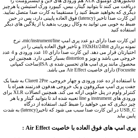
کانکتورهای کومبوی XLR هم ورودی های لاین و اینسترومنت را
دریافت می کنند تا بتوانید گیتار، بیس، کیبورد ورک استیشن یا هرچیز
دیگری که بخواهید ضبط کنید را مستقیما به کارت صدا متصل نمایید.
این کارت صدا تاخیر (latency) فوق العاده پایینی دارد، پس در حین
ضبط به خوبی می توانید به وکال ریورب بدهید یا از پلاگین های دیگر
استفاده کنید
این کارت صدا دارای دو عدد پری امپ mic/instrument/line، نرخ
نمونه برداری 192kHz/24bit و تاخیر فوق العاده پایینی را در
اختیارتان قرار می دهد. این کارت صدا دارای 10 عدد ورودی و 4 عدد
خروجی می باشد و نویز و distortion بسیار کمی دارد. همچنین این
محصول مانند پری امپ های تحسین شده ی ISA(ساخت کمپانی
Focusrite) دارای خاصیت Air Effect می باشد.
با استفاده از ده عدد ورودی و چهار خروجی، Clarett 2Pre به شما یک
جفت پری امپ میکروفون و یک خروجی هدفون قدرتمند همراه با
کنترلر ولوم در پنل جلویی ارائه می کند. همچنین اتصالات XLR برای
ورودی های instrument و line تعبیه شده اند تا بتوانید گیتار و یا هر
چیز دیگری که می خواهید را ضبط کنید. استفاده از درگاه
USB_C در این کارت صدا سبب می شود که تاخیر(latency) به شدت
پایین بیاید
پری امپ های فوق العاده با خاصیت Air Effect :