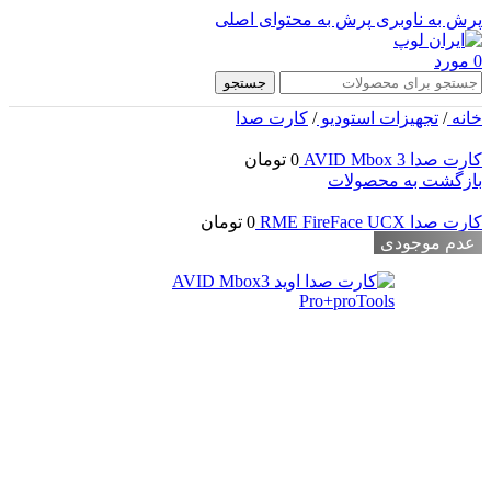
پرش به ناوبری
پرش به محتوای اصلی
0
مورد
جستجو
خانه
/
تجهیزات استودیو
/
کارت صدا
کارت صدا AVID Mbox 3
0
تومان
بازگشت به محصولات
کارت صدا RME FireFace UCX
0
تومان
عدم موجودی