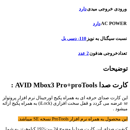
ورودی خروجی میدی
دارد
AC POWER
دارد
نسبت سیگنال به نویز
110- دسی بل
تعدادخروجی هدفون
2 عدد
توضیحات
کارت صدا AVID Mbox3 Pro+proTools :
این کارت صدای حرفه ای به همراه پکیج اورجینال نرم افزار پروتولز
se عرضه می گردد و قفل سخت افزاری (iLock) به همراه پکیج ارائه
میشود .
این محصول به همراه نرم افزار ProTools نسخه SE میباشد.
کیفیت صدای این کارت صدا با وضوح 24 بیت/192 کیلوهرتز به شما