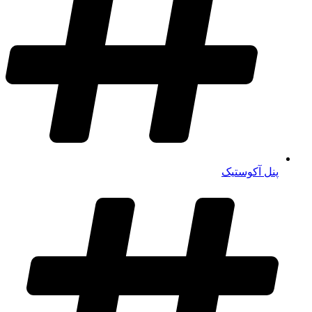
پنل آکوستیک