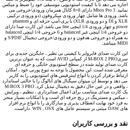
اجازه می دهد تا با کیفیت استودیویی موسیقی خود را ضبط و میکس
نمایید. Mbox Pro 3 دارای 8×8 کانال همزمان ورودی/خروجی می
باشد. ورودی ها شامل چهار ورودی میکروفون (دو ورودی ترکیبی
XLR و DI و دو ورودی XLR) با پری-آمپ حرفه ای و phantom
power و چهار ورودی 1/4 اینچی line می باشد. این کارت صدا دارای
دو خروجی 1/4 اینچی غیر balanced و 6 خروجی 1/4 اینچی balanced
به همراه دو خروجی هدفون و دو ورودی/خروجی دیجیتال S/PDIF و
MIDI میباشد.
این کارت صدای فایروایر با کیفیتی بی نظیر ، جایگزین جدیدی برای
سریM-BOX 2 PRO از کمپانی AVID است که به عنوان برترین
کارت صدای تولید شده در سطح استودیوی خانگی و حرفه ای
معرفی شده است. این محصول با توجه به تنوع پورتی خود ، امکان
ارتباط برقرار کردن با انواع اینترفیس های استودیویی را به کاربر
می دهد و توسط آن میتوان سیگنال های آنالوگ را با حالتی استاندارد
، واقعی و در عین حال دقیق به دیجیتال تبدیل کرد. M-BOX 3 PRO
یک کارت صدای متناسب برای اعمال صدابرداری ، تنظیم ، ویرایش
، میکس و مسترینگ در رنج حرفه ای است و با امکانات بسیار منحر
به فرد خود نهایت انعطاف پذیری و سازگاری را با انواع نرم افزار
های DAW مبتنی بر سیستم عامل های WIN , OSX داراست.
نقد و بررسی کاربران