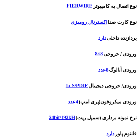
FIERWIRE
نوع اتصال به کامپیوتر
نوع کارت صدا
اکسترنال رومیزی
پردازنده داخلی
دارد
8×8
ورودی / خروجی
ورودی آنالوگ
8عدد
1x S/PDIF
ورودی/ خروجی دیجیتال
ورودی میکروفون(پری امپ)
4عدد
24bit/192kH
نرخ نمونه برداری (سمپل ریت)
فانتوم پاور
دارد