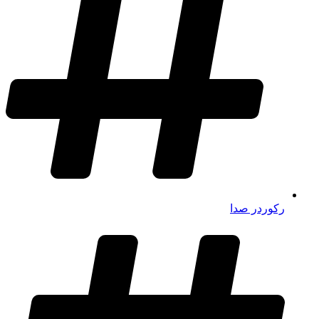
رکوردر صدا