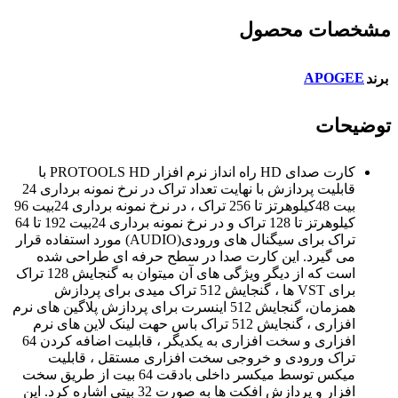
مشخصات محصول
APOGEE
برند
توضیحات
کارت صدای HD راه انداز نرم افزار PROTOOLS HD با
قابلیت پردازش با نهایت تعداد تراک در نرخ نمونه برداری 24
بیت 48کیلوهرتز تا 256 تراک ، در نرخ نمونه برداری 24بیت 96
کیلوهرتز تا 128 تراک و در نرخ نمونه برداری 24بیت 192 تا 64
تراک برای سیگنال های ورودی(AUDIO) مورد استفاده قرار
می گیرد. این کارت صدا در سطح حرفه ای طراحی شده
است که از دیگر ویژگی های آن میتوان به گنجایش 128 تراک
برای VST ها ، گنجایش 512 تراک میدی برای پردازش
همزمان، گنجایش 512 اینسرت برای پردازش پلاگین های نرم
افزاری ، گنجایش 512 تراک باس حهت لینک لاین های نرم
افزاری و سخت افزاری به یکدیگر ، قابلیت اضافه کردن 64
تراک ورودی و خروجی سخت افزاری مستقل ، قابلیت
میکس توسط میکسر داخلی بادقت 64 بیت از طریق سخت
افزار و پردازش افکت ها به صورت 32 بیتی اشاره کرد. این