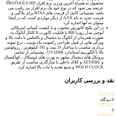
محصول به همراه آخرین ورژن نرم افزار PROTOOLS HD
عرضه می شود که در نوع خود یک نرم افزار بی رقیب می
باشد. پشتیبانی کامل از فرمت های RTAS برای پلاگین و
فرمت جدید به نام AAX از دیگر مواردی است که در اینجا
میتوان به آنها اشاره کرد.
در این پکیج کانورتور محبوب و با کیفیت کمپانی امریکائی
آپوچی مدل روزتا 800 با قابلیت کانورت 8 کانال آنالوگ به
صورت همزمان از آنالوگ به دیجیتال و بالعکس با دقت بالا و
ویژگی هایی از قبیل طراحی رکمونت یک یونیت ، نرخ نمونه
برداری مناسب با ساختار 24 بیت و 192 کیلوهرتز ، رزولوشن
بالا با الگوریتم استاندارد UV22HR ، پشتیبانی از تمامی
پروتکل های دیجیتال مجهز به پورت های اوپتیکال ، کواکسیال
و AES/EBU و کلاک داخلی با سازگاری مناسب از طریق
WOLD CLOCK و منبع تغذیه با ثبات بالا اشاره کرد.
نقد و بررسی کاربران
0 دیدگاه
0