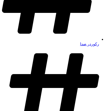
رکوردر صدا