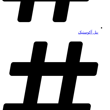
پنل آکوستیک