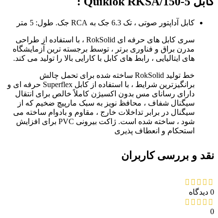
کابل Quiklok RKSA/150-5 :
کابل آداپتور صوتی ، تک 6.3 جک به RCA جک. طول: 5 متر
سری کابل های حرفه ای RokSolid ، با استفاده از طراحی
مدرن براق و فناوری برتر ، توسط برجسته ترین آزمایشگاه
های ایتالیایی ، رابط های کابل با کارایی بالا را تولید می کند.
خط تولید RokSolid ساخته شده برای تحمل چالش
برانگیزترین شرایط ، با استفاده از کابل Superflex حرفه ای و
دارای رسانای مس بدون اکسیژن کاملاً خالص برای انتقال
سیگنال شفاف ، محافظ نویز به سبک مارپیچ ضخیم که از
سیگنال در برابر تداخلات خارج ، مقاوم و بادوام ساخته می
شود ، ساخته شده است. ژاکت بیرونی PVC برای افزایش
استحکام و انعطاف پذیری
نقد و بررسی کاربران
0 دیدگاه
0