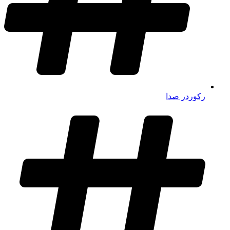
رکوردر صدا