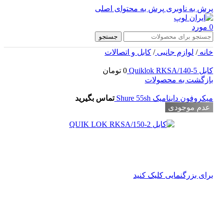
پرش به ناوبری
پرش به محتوای اصلی
0
مورد
جستجو
خانه
/
لوازم جانبی
/
کابل و اتصالات
کابل Quiklok RKSA/140-5
0
تومان
بازگشت به محصولات
میکروفون داینامیک Shure 55sh
تماس بگیرید
عدم موجودی
برای بزرگنمایی کلیک کنید