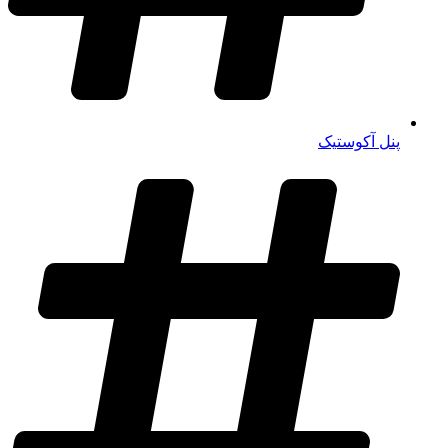
پنل آکوستیک