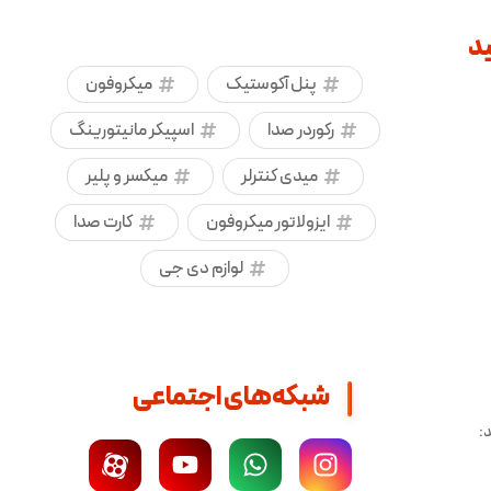
د
پنل آکوستیک
میکروفون
رکوردر صدا
اسپیکر مانیتورینگ
میدی کنترلر
میکسر و پلیر
ایزولاتور میکروفون
کارت صدا
لوازم دی جی
شبکه‌های اجتماعی
: