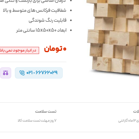
درمان اساسی برای بازگشت و گنگی ص
شفافیت فرکانس های متوسط و بالا
قابلیت رنگ شوندگی
ابعاد 15x50x50 سانتی متر
0
تومان
در انبار موجود نمی باش
66762029 - 021
لات
تست سلامت
انتی
7 روز مهلت تست سلامت کالا