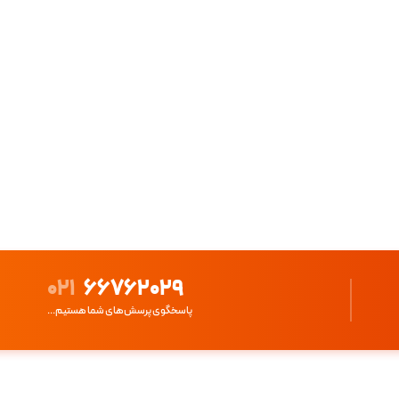
021
66762029
پاسخگوی پرسش‌های شما هستیم...