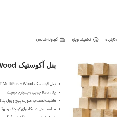
ارکرده
تخفیف ویژه
گردونه شانس
پنل آکوستیک SILENT MultiFuser Wood
پنل آکوستیک SILENT MultiFuser Wood
پنل کاملا چوبی و بسیار با کیفیت
قابلیت نصب به صورت پیچ و رول پلا
مناسب جهت مکانهای کوچک و بزرگ و ق