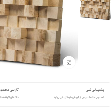
میکسر صدا
پری امپ و پردازنده
رکوردر صدا
برای بزرگنمایی کلیک کنید
پشتیبانی فنی
گارانتی محصو
تضمین خدمات پس از فروش با پشتیبانی ویژه
کالاهای آکبند دارای 12 ماه گار