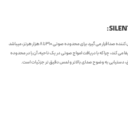
مولتی فیوزر وود که در گروه پنل آکوستیک دیفیوزر یا پخش کننده صدا قرار می گیرد برای محدوده صوتی 310تا 8 هزار هرتز، میباشد
ا می کند، چرا که با دریافت امواج صوتی در یک ناحیه، آن را در محدوده
اق، دستیابی به وضوح صدای بالاتر و لمس دقیق تر جزئیات است.