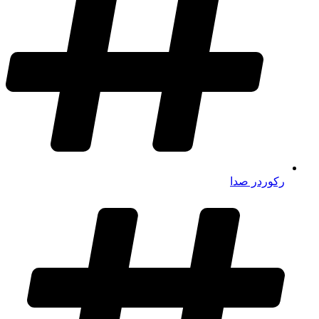
رکوردر صدا