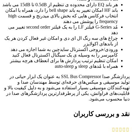
هر باند EQ دارای محدوده ی تنظیم از 0.5dB تا 15dB می باشد
باند HF امکان تغییر به باند bell shape را دارد، همراه با امکان
انتخاب فرکانس هایی که بخش بالای میدرنج و قسمت high
frequency را پوشش می دهند
مُد G-Series فیلتر LF را به یک فیلتر second order تغییر می
دهد
چراغ های سه رنگ ال ای دی و امکان غیر فعال کردن هر یک
از باندهای اکولایزر
ورودی/خروجی اکسترنال سایدچین به شما اجازه می دهد
کامپرسر را به وسیله ی یک سیگنال اکسترنال فعال کنید
امکان تنظیم ترتیب پردازش ها برای انعطاف هرچه بیشتر
همراه با مُدهای sleep و auto-sleep
پردازشگر صدا SSL Bus Compressor به عنوان یک ابزار حیاتی در
تولید موسیقی و میکس‌های حرفه‌ای توسط مهندسان صدا و
تهیه‌کنندگان موسیقی بسیار استفاده می‌شود و به دلیل کیفیت بالا و
قابلیت‌های فراوانش، یکی از پرطرفدارترین پردازشگرهای صدا در
دنیا محسوب می‌شود.
نقد و بررسی کاربران