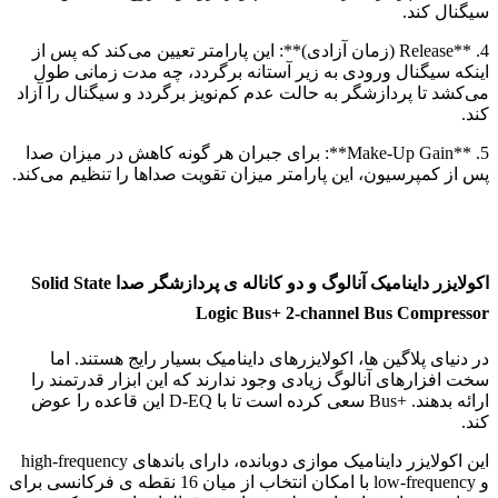
سیگنال کند.
4. **Release (زمان آزادی)**: این پارامتر تعیین می‌کند که پس از
اینکه سیگنال ورودی به زیر آستانه برگردد، چه مدت زمانی طول
می‌کشد تا پردازشگر به حالت عدم کم‌نویز برگردد و سیگنال را آزاد
کند.
5. **Make-Up Gain**: برای جبران هر گونه کاهش در میزان صدا
پس از کمپرسیون، این پارامتر میزان تقویت صداها را تنظیم می‌کند.
اکولایزر داینامیک آنالوگ و دو کاناله ی پردازشگر صدا Solid State
Logic Bus+ 2-channel Bus Compressor
در دنیای پلاگین ها، اکولایزرهای داینامیک بسیار رایج هستند. اما
سخت افزارهای آنالوگ زیادی وجود ندارند که این ابزار قدرتمند را
ارائه بدهند. +Bus سعی کرده است تا با D-EQ این قاعده را عوض
کند.
این اکولایزر داینامیک موازی دوبانده، دارای باندهای high-frequency
و low-frequency با امکان انتخاب از میان 16 نقطه ی فرکانسی برای