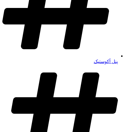
پنل آکوستیک