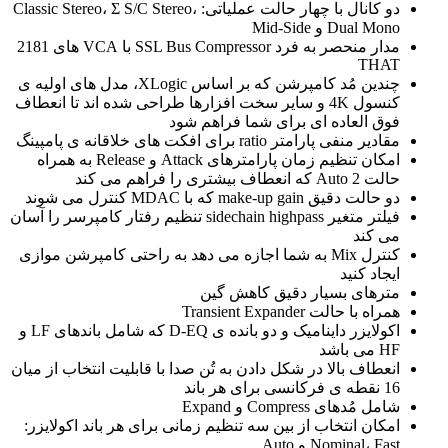
دو کانال با چهار حالت عملیاتی: Classic Stereo، Σ S/C Stereo،
Dual Mono و Mid-Side
مدار منحصر به فرد SSL Bus Compressor با VCA های 2181
THAT
چندین مُد کامپرشن که بر اساس XLogic، مدل های اولیه ی
کنسول 4K و سایر سخت افزارها طراحی شده اند تا انعطاف
فوق العاده ای برای شما فراهم شود
مقادیر منفی پارامتر ratio برای افکت های خلاقانه ی پامپینگ
امکان تنظیم زمان پارامترهای Attack و Release به همراه
حالت Auto 2 که انعطاف بیشتری را فراهم می کند
دو حالت دقیق make-up gain که با MDAC کنترل می شوند
فیلتر متغیر sidechain highpass تنظیم رفتار کامپرسر را آسان
می کند
کنترل Mix به شما اجازه می دهد به راحتی کامپرشن موازی
ایجاد کنید
مترهای بسیار دقیق کاهش گین
همراه با حالت Transient Expander
اکولایزر داینامیک و دو بانده ی D-EQ که شامل باندهای LF و
HF می باشد
انعطاف بالا در شکل دادن به تُن صدا با قابلیت انتخاب از میان
16 نقطه ی فرکانسی برای هر باند
شامل مُدهای Compress و Expand
امکان انتخاب از بین سه تنظیم زمانی برای هر باند اکولایزر:
Nominal، Fast و Auto