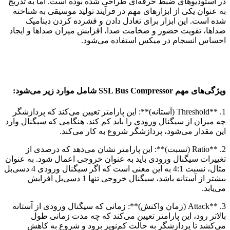
در استودیوهای ضبط حرفه‌ای طراحی شده بوده است. اما به تدریج
به عنوان یکی از ابزارهای مهم در فرآیند تولید موسیقی به شناخته
شده است. این ابزار برای تعادل دادن و فشرده کردن دینامیک
صداها، تقویت حضور و ضخامت صدا، افزایش میزان صداها و ایجاد
احساس انسجام در میکس استفاده می‌شود.
ویژگی‌های مهم SSL Bus Compressor شامل موارد زیر می‌شود:
1. **Threshold (آستانه)**: این پارامتر تعیین می‌کند که پردازشگر
چه میزان از سیگنال ورودی را باید کم کند. هنگامی که سیگنال وارد
این مقدار می‌شود، پردازشگر شروع به کار می‌کند.
2. **Ratio (نسبت)**: این پارامتر نشان می‌دهد که درصدی از
تغییرات سیگنال ورودی باید به عنوان خروجی اعمال شود. به عنوان
مثال، نسبت 4:1 به این معنی است که اگر سیگنال ورودی 4 دسی‌بل
بیشتر از آستانه باشد، سیگنال خروجی تنها 1 دسی‌بل افزایش
می‌یابد.
3. **Attack (زمان واکنش)**: زمانی که سیگنال ورودی از آستانه
بالاتر رود، این پارامتر تعیین می‌کند که چه مدت زمانی طول
می‌کشد تا پردازشگر به حالت کم‌نویز برود و شروع به کاهش