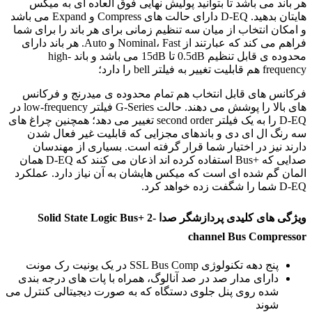
هر باند می باشد تا بتوانید پولیش نهایی فوق العاده ای به میکس
هایتان بدهید. D-EQ دارای حالت های Compress و Expand می باشد
و امکان انتخاب از میان سه تنظیم زمانی برای هر باند را برای شما
فراهم می کند که عبارتند از Nominal، Fast و Auto. هر باند دارای
محدوده ی قابل تنظیم 0.5dB تا 15dB می باشد و باند high-
frequency هم قابلیت تغییر به فیلتر bell را دارد؛
فرکانس های قابل انتخاب هم تمام محدوده ی میدرنج و فرکانس
های بالا را پوشش می دهند. حالت G-Series فیلتر low-frequency در
D-EQ را به یک فیلتر second order تغییر می دهد؛ همچنین چراغ های
سه رنگ ال ای دی و باندهای مجزایی که قابلیت غیر فعال شدن
دارند نیز در اختیار شما قرار گرفته است. بسیاری از مهندسان
صدایی که +Bus استفاده کرده اند اذعان می کنند که D-EQ همان
المان گم شده ای است که میکس هایشان به آن نیاز دارد. عملکرد
D-EQ شما را شگفت زده خواهد کرد.
ویژگی های کلیدی پردازشگر صدا Solid State Logic Bus+ 2-
channel Bus Compressor
پنج دهه تکنولوژی SSL Bus Comp در یک یونیت رک مونت
دارای مدار صد در صد آنالوگ، همراه با پات های درجه بندی
شده روی پنل جلوی دستگاه که به صورت دیجیتالی کنترل می
شوند