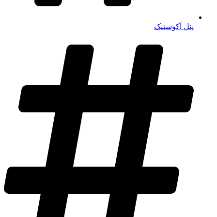
پنل آکوستیک