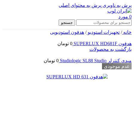
پرش به ناوبری
پرش به محتوای اصلی
0
مورد
جستجو
خانه
/
تجهیزات استودیو
/
هدفون استودیویی
هدفون SUPERLUX HD681F
0
تومان
بازگشت به محصولات
میدی کنترلر Studiologic SL88 Studio
0
تومان
عدم موجودی