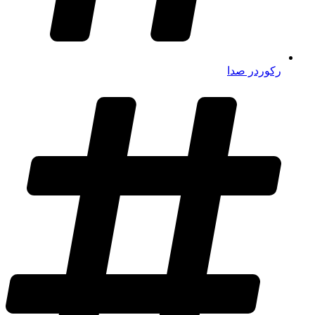
رکوردر صدا