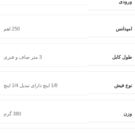
ورودی
امپدانس
250 اهم
طول کابل
3 متر صاف و فنری
نوع فیش
1/8 اینچ دارای تبدیل 1/4 اینچ
وزن
380 گرم