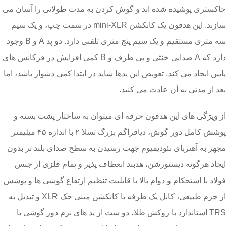
خاکستری پوشیده شده اند و گوش کردن به مدت طولانی را آسان می
سازند. این هدفون یک كانكشن mini-XLR در سمت چپ، و یک سیم
سه متری مستقیم و یک سیم پنج متری تلفنی دارد. دو پد A و B وجود
دارد که A صدایی خنثی و بی طرف و B كمی افزایش در فركانس های
پایین ایجاد می کند. تعویض این پدها شاید در ابتدا کمی دشوار باشد، اما
بعد از مدتی به آن عادت می كنید.
از ویژگی های این هدفون حرفه ای میتوان به ساختار پشت بسته و
پوشش کامل دور گوش،‌ دیافراگم بزرگ تسلا ۲ با اندازه ۴۵ میلیمتر
مجهز به آهنربای نئودیمیوم جهت رسیدن به سطح صدای بلند تر بدون
ایجاد هرگونه دیستورشن،‌ هدبند انعطاف پذیر و تمام فلزی از جنس
فولاد با استحکام و دوام بالا با قابلیت تنظیم ارتفاع گوشی ها و پوشش
از چرم طبیعی، کابل یک طرفه با کانکشن مینی جک XLR و تبدیل به
TRS استاندارد با روکش طلا، دو ست از پد های نرم دور گوشی با