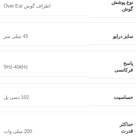
نوع پوشش
اطراف گوش Over Ear
گوش
سایز درایو
45 میلی متر
پاسخ
5Hz-40kHz
فرکانسی
حساسیت
102 دسی بل
حداکثر
قدرت
200 میلی وات