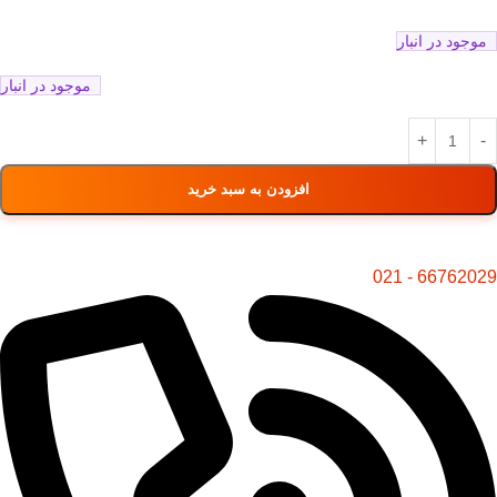
موجود در انبار
موجود در انبار
افزودن به سبد خرید
66762029 - 021