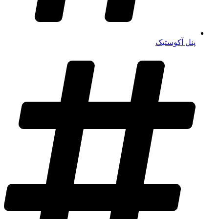
پنل آکوستیک