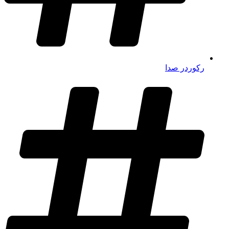
رکوردر صدا