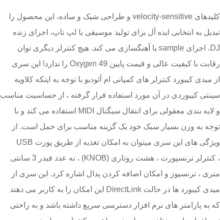
کلیدهای velocity-sensitive و طراحی شیک و ساده، این محصول را
تبدیل به انتخابی ایده آل برای تولید موسیقی با لپ تاپ، اجرای زنده
DJ، اجرای sample یا آهنگسازی می کند. هیچ کنترلر دیگری توان
رقابت با کیفیت عالی و قیمت پایین Oxygen 49 را ندارد! این سری
از میدی کیبورد کنترلر های کمپانی ام آئودیو با توجه به اینکه کلاویه
سینتی کیبوردی در آن مورد استفاده قرار گرفته ، از حساسیت مناسب
و لایه بندی معقولی برای انتقال سیگنال MIDI استفاده می کند و با
توجه به وزن بسیار سبک خود یک گزینه مناسب برای حمل است. از
ویژگی های این سری میتوان به امکان تغذیه از طریق پورت USB
، کنترلر ترنسپورت ، هشت روتاری (KNOB) ، نه عدد فیدر 3 سانتی
متری ، ترنسپوز و امکان اضافه کردن پدال اشاره کرد. این سری از
میدی کیبورد ها در حالت DirectLink این امکان را به کاربر می دهند
که به پارامتر های نرم افزار دسترسی سریع داشته باشد و به راحتی