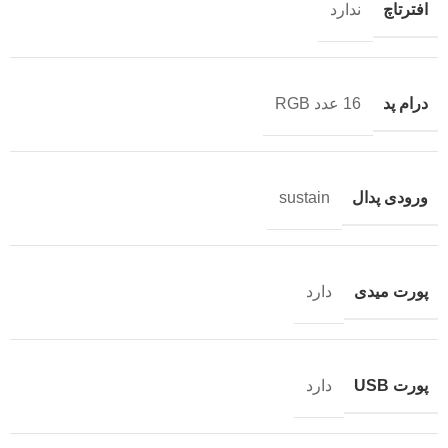
افترتاچ
ندارد
درام پد
16 عدد RGB
ورودی پدال
sustain
پورت میدی
دارد
پورت USB
دارد