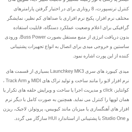
کنترل ترنسپورت، 8 روتاری برای در اختیار گرفتن پارامترهای
مختلف نرم افزار، پکیج نرم افزاری با صداهای کم نظیر، نمایشگر
گرافیکی برای اعلام وضعیت عملکرد دستگاه، قابلیت استفاده
بدون دریافت انرژی از منبع مستقل بصورت Buss Power، ورودی
ساستین و خروجی میدی برای اتصال به انواع تجهیزات پشتیبانی
کننده از این پورت اشاره نمود.
میدی کیبورد های سری Launchkey MK3 بسیاری از قسمت های
نرم افزار لایو را مانند ساخت و تولید تراک های MIDI و Track Arm ،
کوانتایز، click و مدیریت اجرا یا ساخت و ویرایش حلقه های تکرار یا
همان لوپها را کنترل می نماید. همچنین به صورت کامل با دیگر نرم
افزار های آهنگسازی یا میزبان مانند کیوبیس، پروتولز، لاجیک، ریزن
و Studio One با پشتیبانی از استاندارد HUI سازگار می گردد.