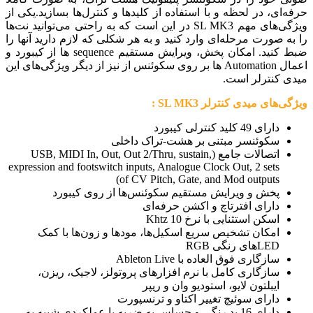
حرفه‌ای، در لحظه و با استفاده از کلیدها و کنترل‌ها بسازید.یکی از
ویژگی‌های مهم SL MK3 در این است که به راحتی می‌توانید نت‌ها
را به صورت مرحله‌ای وارد کنید و به هر شکلی که لازم دارید آنها را
ضبط کنید. امکان پخش، ویرایش مستقیم sequence ها از کیبورد و
اعمال Automation ها بر روی سکوئنس از نیز از دیگر ویژگی‌های این
میدی کنترلر است.
ویژگی‌های میدی کنترلر SL MK3 :
دارای 49 کلید کنترلی کیبورد
سکوئنسر مبتنی بر هشت-تراک داخلی
اتصالات جامع (USB, MIDI In, Out, Out 2/Thru, sustain,
expression and footswitch inputs, Analogue Clock Out, 2 sets
of CV Pitch, Gate, and Mod outputs)
پخش و ویرایش مستقیم سکوئنس‌ها از روی کیبورد
دارای افترتاچ و اکشن حرفه‌ای
اسکن استثنایی با نرخ 10 Khtz
امکان تشخیص سریع اسکیل‌ها، مودها و زون‌ها با کمک
LEDهای رنگی RGB
سازگاری فوق العاده با Ableton Live
سازگاری کامل با نرم افزارهای پروتولز، لاجیک، ریزن،
ایبلتون لایو، استودیو وان و ریپر
دارای سوئیچ تغییر اکتاو و ترنسپورت
دارای 16 پد رنگی و حساس به ضربه با عملکردی شبیه به