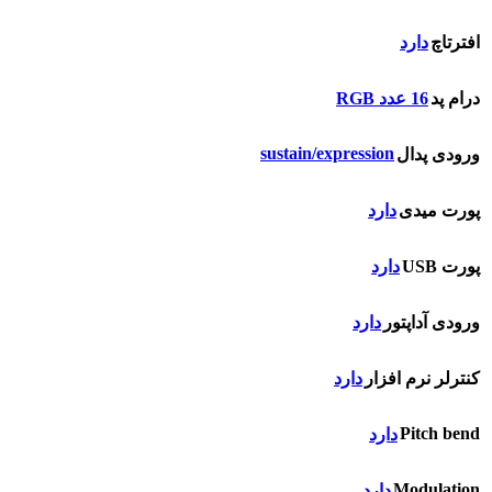
افترتاچ
دارد
درام پد
16 عدد RGB
sustain/expression
ورودی پدال
پورت میدی
دارد
پورت USB
دارد
ورودی آداپتور
دارد
کنترلر نرم افزار
دارد
Pitch bend
دارد
Modulation
دارد