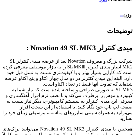
–
وزن
توضیحات
میدی کنترلر Novation 49 SL MK3 :
شرکت بزرگ و معروف Novation بعد از عرضه میدی کنترلر SL
MK2 اینبار میدی کنترلر SL MKlll را به بازار موسیقی معرفی کرده
است که کارایی بسیار بهتر و با کیفیت‌تری نسبت به نسل قبل خود
دارد. البته این میدی کنترلر در دو مدل چهار اکتاو و پنج اکتاو عرضه
شده‌اند که تفاوت آنها فقط در تعداد اکتاو است.
SL MK3 به صورتی طراحی و ساخته شده است که نیاز شما به
کیبورد و موس را برطرف می‌کند و با نصب نرم افزار آهنگسازی و
معرفی این میدی کنترلر به سیستم کامپیوتری، دیگر نیاز نیست به
صفحه لپ تاپ خود نگاه کنید. با استفاده از این سخت افزار
می‌توانید به همراه سینتی سایزرهای مناسب، موسیقی زیبای خود را
بسازید.
همچنین با میدی کنترلر Novation 49 SL MK3 می‌توانید تراک‌های
صوتی خود را در سکوئنسر پلیفونیک هشت تراک، به صورت کاملاً