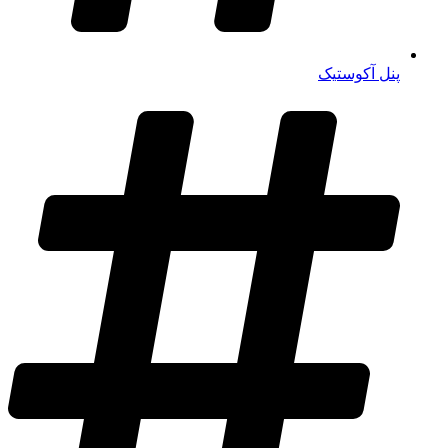
پنل آکوستیک