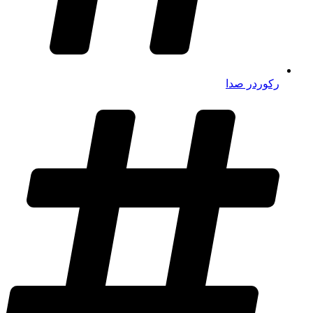
رکوردر صدا