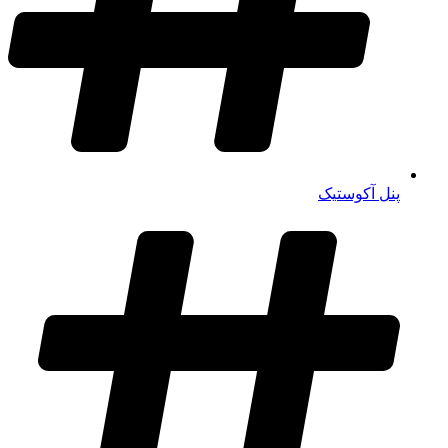
پنل آکوستیک