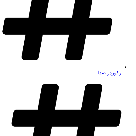
رکوردر صدا