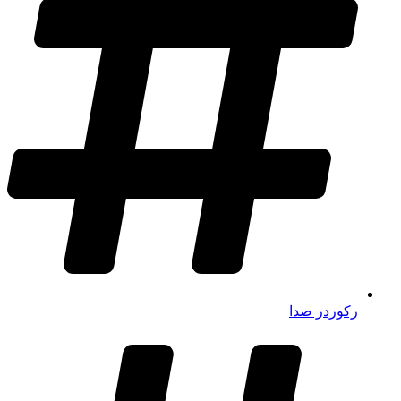
رکوردر صدا