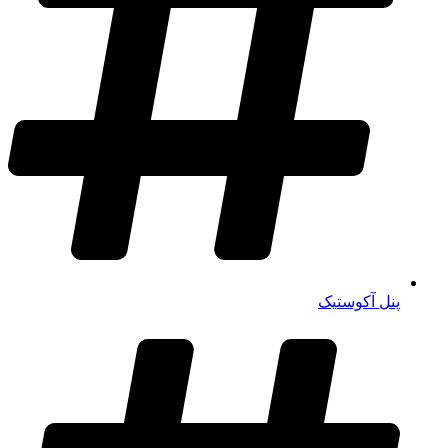
پنل آکوستیک