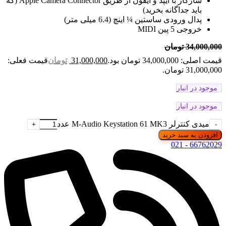
سازگار با آیپد و آیفون از طریق Apple Camera Connector (که
باید جداگانه بخرید)
پدال ورودی ساستین ¼ اینچ (6.4 میلی متر)
خروجی 5 پین MIDI
34,000,000
تومان
قیمت اصلی: 34,000,000 تومان بود.
31,000,000
تومان
قیمت فعلی:
31,000,000 تومان.
موجود در انبار
موجود در انبار
میدی کنترلر M-Audio Keystation 61 MK3 عدد
افزودن به سبد خرید
66762029 - 021