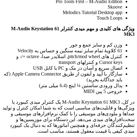
Pro Tools First – M-Audio Edition
Skoove
Melodics Tutorial Desktop app
Touch Loops
ویژگی های کلیدی و مهم میدی کنترلر M-Audio Keystation 61
MK3
وزن کم و سایز جمع و جور
61 کلاویۀ تمام سایز نیمه سنگین و حساس به Velocity
کنترل های pitch/mod wheel, اسلایدر صدا، octave +/- و
Cursor keys و کنترلهای transport
اتصال سریع و آسان در مک و PC با کابل USB
سازگار با آیپد و آیفون از طریق Apple Camera Connector (که
باید جداگانه بخرید)
پدال ورودی ساستین ¼ اینچ (6.4 میلی متر)
خروجی 5 پین MIDI
در کل، M-Audio Keystation 61 MK3 یک کنترلر میدی کیبورد با
ویژگی‌ها و قابلیت‌های مناسبی است که به شما امکان کنترل و تولید
صداها و ملودی‌های موسیقی را با کمک نرم‌افزارهای موسیقی و
سخت‌افزارهای میدی می‌دهد. این دستگاه برای موزیسین‌ها و
تنظیم‌کنندگان حرفه‌ای و همچنین آماتورها که به دنبال یک کیبورد
میدی کیفی با قیمت معقول هستند، مناسب است.