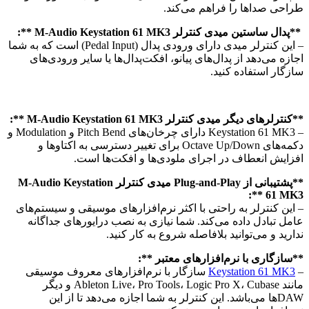
طراحی صداها را فراهم می‌کند.
**پدال ساستین میدی کنترلر M-Audio Keystation 61 MK3 **:
– این کنترلر میدی دارای ورودی پدال (Pedal Input) است که به شما
اجازه می‌دهد از پدال‌های پیانو، افکت‌پدال‌ها یا سایر ورودی‌های
سازگار استفاده کنید.
**کنترلر‌های دیگر میدی کنترلر M-Audio Keystation 61 MK3 **:
– Keystation 61 MK3 دارای چرخان‌های Pitch Bend و Modulation و
دکمه‌های Octave Up/Down برای تغییر دسترسی به اکتاوها و
افزایش انعطاف در اجرای ملودی‌ها و افکت‌ها است.
**پشتیبانی از Plug-and-Play میدی کنترلر M-Audio Keystation
61 MK3 **:
– این کنترلر به راحتی با اکثر نرم‌افزارهای موسیقی و سیستم‌های
عامل تبادل داده می‌کند. شما نیازی به نصب درایورهای جداگانه
ندارید و می‌توانید بلافاصله شروع به کار کنید.
**سازگاری با نرم‌افزارهای معتبر **:
–
Keystation 61 MK3
سازگار با نرم‌افزارهای معروف موسیقی
مانند Ableton Live، Pro Tools، Logic Pro X، Cubase و دیگر
DAWها می‌باشد. این کنترلر به شما اجازه می‌دهد تا از این