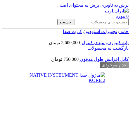
پرش به ناوبری
پرش به محتوای اصلی
0
مورد
جستجو
خانه
/
تجهیزات استودیو
/
کارت صدا
پایه کیبورد و میدی کنترلر
2,600,000
تومان
بازگشت به محصولات
کابل افزایش طول هدفون
750,000
تومان
عدم موجودی