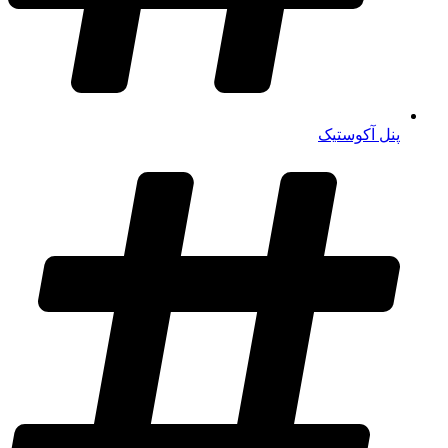
پنل آکوستیک