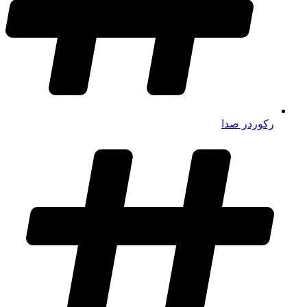
رکوردر صدا