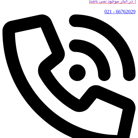
در انبار موجود نمی باشد
66762029 - 021