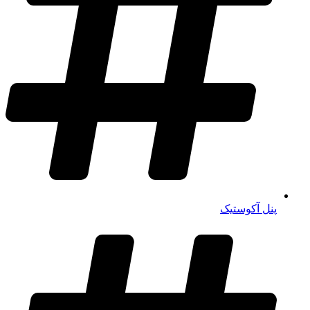
پنل آکوستیک