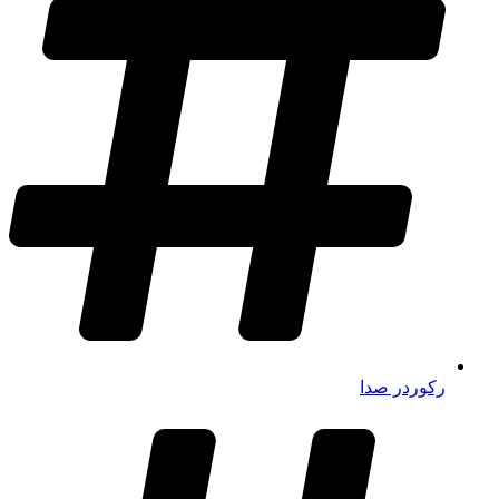
رکوردر صدا