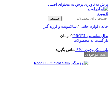
پرش به ناوبری
پرش به محتوای اصلی
0
مورد
جستجو
خانه
/
لوازم جانبی
/
شاکمونت و لرزه گیر
پدال ساستین PROEL
0
تومان
بازگشت به محصولات
پایه میکروفون SP-1
تماس بگیرید
عدم موجودی