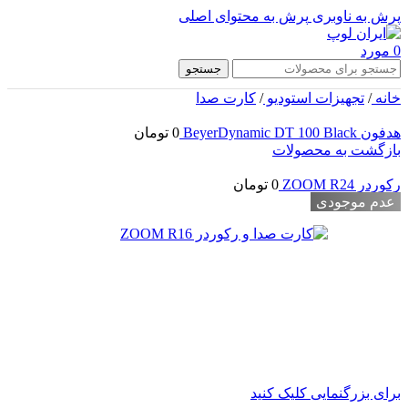
پرش به ناوبری
پرش به محتوای اصلی
0
مورد
جستجو
خانه
/
تجهیزات استودیو
/
کارت صدا
هدفون BeyerDynamic DT 100 Black
0
تومان
بازگشت به محصولات
رکوردر ZOOM R24
0
تومان
عدم موجودی
برای بزرگنمایی کلیک کنید