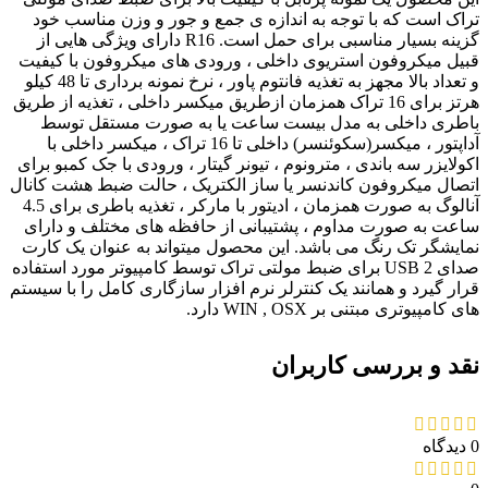
تراک است که با توجه به اندازه ی جمع و جور و وزن مناسب خود
گزینه بسیار مناسبی برای حمل است. R16 دارای ویژگی هایی از
قبیل میکروفون استریوی داخلی ، ورودی های میکروفون با کیفیت
و تعداد بالا مجهز به تغذیه فانتوم پاور ، نرخ نمونه برداری تا 48 کیلو
هرتز برای 16 تراک همزمان ازطریق میکسر داخلی ، تغذیه از طریق
باطری داخلی به مدل بیست ساعت یا به صورت مستقل توسط
آداپتور ، میکسر(سکوئنسر) داخلی تا 16 تراک ، میکسر داخلی با
اکولایزر سه باندی ، مترونوم ، تیونر گیتار ، ورودی با جک کمبو برای
اتصال میکروفون کاندنسر یا ساز الکتریک ، حالت ضبط هشت کانال
آنالوگ به صورت همزمان ، ادیتور با مارکر ، تغذیه باطری برای 4.5
ساعت به صورت مداوم ، پشتیبانی از حافظه های مختلف و دارای
نمایشگر تک رنگ می باشد. این محصول میتواند به عنوان یک کارت
صدای 2 USB برای ضبط مولتی تراک توسط کامپیوتر مورد استفاده
قرار گیرد و همانند یک کنترلر نرم افزار سازگاری کامل را با سیستم
های کامپیوتری مبتنی بر WIN , OSX دارد.
نقد و بررسی کاربران
0 دیدگاه