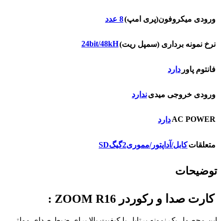
ورودی میکروفون(پری امپ)
8 عدد
24bit/48kH
نرخ نمونه برداری (سمپل ریت)
فانتوم پاور
دارد
ورودی خروجی میدی
ندارد
AC POWER
دارد
متعلقات
کابل/آداپتور/مموری2گیگSD
توضیحات
کارت صدا و رکوردر ZOOM R16 :
این محصول یک نمونه پرتابل با کیفیت بالا برای ضبط صدای مولتی