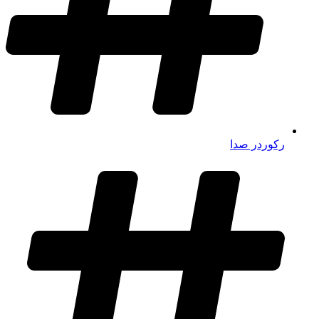
رکوردر صدا