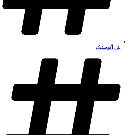
پنل آکوستیک