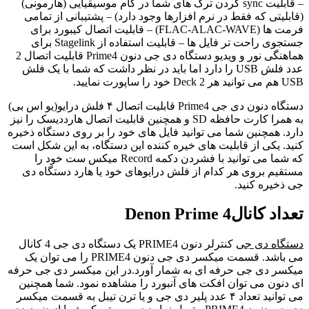
– قابلیت sync کردن ترک های شما در گام موسیقیایی (هارمونی)
(قابلیتی که فقط در نرم افزارها وجود دارد) – پشتیبانی از تمامی
فرمت ها (FLAC-ALAC-WAVE) – قابلیت اتصال کیبورد برای
جستجوی راحت تر فایل ها – قابلیت استفاده از Stagelink برای
هماهنگی نور و ویدیو دستگاه دی جی دنون Prime4 قابلیت اتصال 2
عدد فلش USB را دارد اما باید در نظر داشت که شما با یک فلش
USB هم می توانید هر 2 Deck خود را ساپورت نمایید.
دستگاه دنون دی جی Prime4 قابلیت اتصال ۴ فلش درایو(یو اس بی)
به همرا کارت حافظه SD و همچنین قابلیت اتصال هارددیسک را نیز
دارد. همچنین شما می توانید فایل های خود را بر روی دستگاه ذخیره
کنید. یکی از قابلیت های خیره کننده این دستگاه، به این شکل است
که شما می توانید با فشردن دکمه Record میکس ست خود را
مستقیم بروی هر کدام از فلش درایوهای خود یا هارد دستگاه دی
جی ذخیره کنید.
تعداد کانالDenon Prime 4
دستگاه دی جی
کنترلر دنون PRIME4 یک دستگاه دی جی 4 کانال
می باشد. قسمت میکسر دی جی دنون PRIME4 را می توان یک
میکسر دی جی حرفه ای به شمار آورد.در این میکسر دی جی حرفه
ای دنون می توان افکت های آنبورد را مشاهده نمود. شما همچنین
می توانید تعداد ۴ عدد پلیر دی جی و یا ترن تیبل به قسمت میکسر