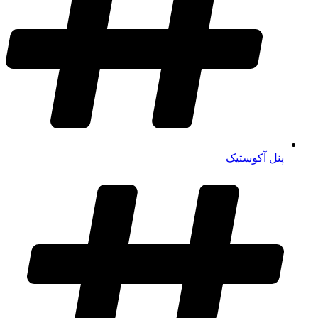
پنل آکوستیک