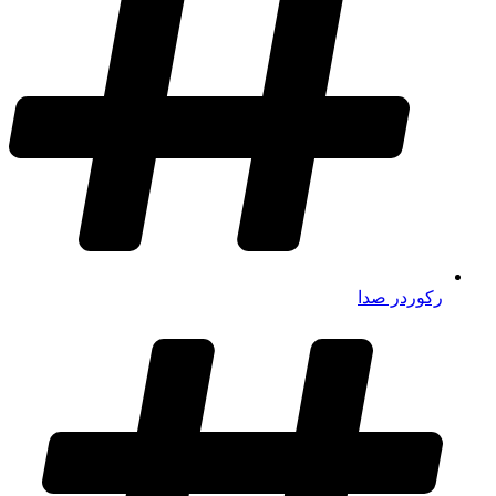
رکوردر صدا