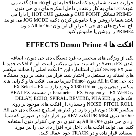
حرارت دست شما بوده که اصطلاحا به آن تاچ (Touch) گفته می
شود.LED های به کار رفته در داخل اسکرچ های دی جی دنون
PRIME4 نشانگر CUE POINT و همچنین HOT CUE را دارا می
باشد.شما با روشن و یا خاموش کردن دکمه JOG MODE می توانید
تاچ اسکرچ های دی جی کنترلر آل این وان All In One دنون
PRIME4 را روشن یا خاموش کنید.
افکت ها EFFECTS Denon Prime 4
یکی از ویژگی های منحصر به فرد دستگاه دی جی دنون ، اضافه
شدن Sweep FX در قسمت میانی میکسر است. این ۴ افکت جدید با
اسم Sweep FX کنترل استاندارد این ۴ افکت اصلی را همانند میکسر
های استاندارد مستقل در اختیار شما قرار می دهند. بر روی دستگاه
دی جی All In One دنون Prime4 تقریبا تمامی افکت ها و کارایی های
میکسر دیجی دنون X1800 Prime وجود دارد. – FX Select – FX
Parameter – FX Frequency – FX Wet/Dry در قسمت BEAT FX
افک های و DELAY, ECHO, SPIRAL, REVERB, PHASER,
NOISE, PITCH, ROLL و بسیاری از افکت های موجود بر روی
میکسر 1800 دنون قرار دارد. در کنار هر اسکرچ دستگاه دی جی All
In One دنون PRIME4 افکت REV نیز قرار دارد.در صورتی که شما
از دی جی دنون All In One به عنوان دی جی کنترلر دنون استفاده
کنید, می توانید افکت های داخل نرم افزار دی جی را نیز مورد
استفاده قرار داده و در TRACK خود اعمال کنید.