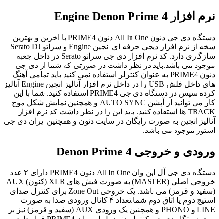
نرم افزار Engine Denon Prime 4
دستگاه دی جی دنون All In One دنون PRIME4 با اخرین و بهترین
سخه از نرم افزار دیجی حرفه ای انجین Engine و سراتو Serato DJ
سازگاری دارد. کد نرم افزار دی جی سراتو Serato در داخل جعبه
موجود می باشد.باید در نظر داشت در صورتی که شما از دی جی
دنون PRIME4 به عنوان کنترلر استفاده نمی کنید باید تمامی آهنگ
های داخل فلش USB را در داخل نرم افزار آنالیز انجین Engine آنالیز
کرده سپس در دستگاه دی جی PRIME4 استفاده کنید. شما با این
کار می توانید از آپشن AUTO SYNC و همچنین نمایش شکل موج
TRACK ها استفاده کنید. باید این را در نظر داشت کد نرم افزار
آنالیز انجین به صورت رایگان در سایت دنون و همچنین ایران دی جی
استور موجود می باشد.
ورودی و خروجی Denon Prime 4
دستگاه دی جی آل این وان All In One دنون PRIME4 دارای ۲ عدد
خروجی اصلی (MASTER) به صورت فیش های XLR (کنون) AUX
(سفید و قرمز) می باشد. یک خروجی Zone Out برای کنترل صدای
استیج دوم یا اتاق دوم شما.تعداد ۴ کانال ورودی صدا به صورت
LINE و PHONO و همچنین یک ورودی AUX (سفید و قرمز) نیز بر
روی دستگاه دی جی کنترلر دنون آل این وان PRIME4 قرار دارد. بر