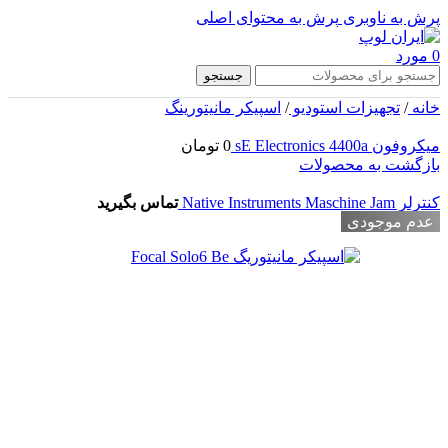
پرش به ناوبری
پرش به محتوای اصلی
0
مورد
جستجو
خانه
/
تجهیزات استودیو
/
اسپیکر مانیتورینگ
میکروفون sE Electronics 4400a
0
تومان
بازگشت به محصولات
کنترلر Native Instruments Maschine Jam
تماس بگیرید
عدم موجودی