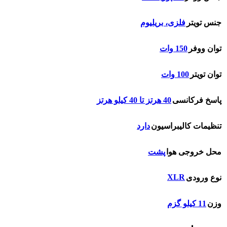
جنس تویتر
فلزی، بریلیوم
توان ووفر
150 وات
توان تویتر
100 وات
پاسخ فرکانسی
40 هرتز تا 40 کیلو هرتز
تنظیمات کالیبراسیون
دارد
محل خروجی هوا
پشت
XLR
نوع ورودی
وزن
11 کیلو گزم