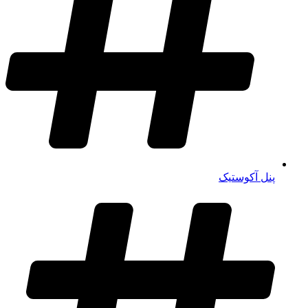
پنل آکوستیک