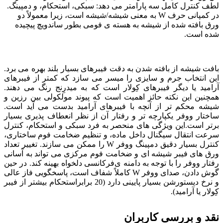
لطف كنترل كامل سه پارامتر مى دهد: سبكى، استحكام، و دمپينگ.
در كمپانى حرف W به معنى شيشه/شيشه است، زيرا معمولاً دو
ورق بافته شده از شيشه به هسته ى فومى بطور ساندويچ پيچيده
شده است.
بافت شيشه از بافته شدن به دقت فيبرهاى بسيار بلند بهره مى برد.
اين انتخاب جرم و سايزى را ميسر مى سازد كه كمتر از فيبرهاى
آراميد يا ديگر فيبرهاى كِولار است كه به ميدرِنج رنگ مى دهند.
همچنين اين نكته حائز اهميت است كه پيوند مولكولى بين رزين و
شيشه محكم تر از آنچه با فيبرهاى آراميد بدست مى آيد است.
ساختار ووفر يكپارچه تر و رفتار آن از نظر انعطاف پذيرى بسيار
برتر است.اين ويژگى هاى منحصر به فرد سبكى و استحكام، كنترل
سرعت انتقال سيگنال داخل ماده، و تنظيم ضخامت فوم ساختارى،
كنترل بسيار دقيق دمپينگ ووفر W را ممكن مى سازند. تغيير تعداد
ورق هاى فيبر شيشه اى و ضخامت فوم مركزى مى تواند به آسانى
رفتار ووفر را با توجه به دامنه ى‌فركانسى دلخواه بهينه كند. در حين
گوش دادن، صداى ووفر W كاملاً شفاف است، پاسخگويى فاز عالى
و نرخ ديستورشن بسيار پايينى دارد (20 برابراستحكام بيشتر از فيبر
كِولار يا آراميد).
نقد و بررسی کاربران