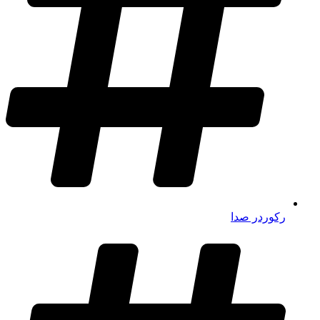
رکوردر صدا