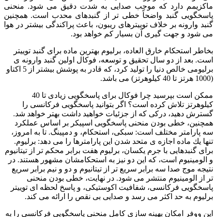
ماكزيمم دارد كه موجب صدايى‌ به شدت دقيق مى شود. منحنى
پاسخگويى گنبد واضحاً خطى تر از گنبدهاى محدب است. همچنين
گنبد وارونه بر خلاف توييترهاى ريبون، باعث پراكندگى بيشتر در هوا
مى شود و جهت گيرى آن بسيار كم خواهد بود.
بخاطر استحكام خارق العاده، برليوم بهترين ماده براى گنبد توييتر
است. بعد از دو سال تحقيق و توسعه، فوكال اولين گنبد وارونه ى
برليومى خالص دنيا را توليد كرد، كه قادر به پوشش بيشتر از 5 اكتاو
(1000 هرتز تا 40 كيلوهرتز) مى باشد.
ممكن است بپرسيد چرا فوكال براى پاسخگويى زيادى تا 40
كيلوهرتز تلاش كرده است؟ اگر بتوانيد پاسخگويى فركانسى را
گسترش دهيد، دركى كه از جزئيات خواهيد داشت بهتر خواهد شد.
همچنين، خطى بودن منحنى پاسخگويى اسپيكر بر اساس عملكرد
سه پارامتر مختلف است: سبكى، استحكام، و دمپينگ. تا به امروز،
تنها يك ماده اجازه ى متحد شدن اين پارامترها را مى دهد: برليوم.
براى گنبدهايى با جرم يكسان، برليوم هفت برابر محكم تر از تيتانيوم
و الومينيوم است، كه اين دو نيز به استحكامشان مشهور هستند. در
نتيجه موج صدا سه برابر سريع تر از تيتانيوم و دو و نيم برابر سريع
تر از الومينيوم منتشر مى شود. در نهايت، خطى بودن منحنى‌
پاسخگويى فركانسى، شفافيت اكوستيكى، و پاسخ لحظه اى‌ توييتر
برليوم به حد اكثر مى رسد و صدايى بى نقص را ارائه مى‌ كند.
اين ووفر امكان بهينه سازى كامل منحنى پاسخگويى فركانسى را به