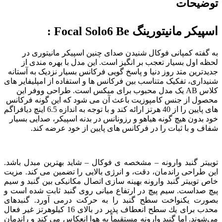
توضیحات
اسپیکر مانیتورینگ Focal Solo6 Be :
به گفته کمپانی فوکال شنیدن صدای چنین اسپیکر مانیتوری در
لحظه اول بسیار تعجب بر انگیز است. این مدل با بهره مندی از
جدیدترین متد روز دنیا و پاسخ گویی فرکانس بسیار نزدیک به آستانه
شنیداری، تفکیک متناسب بین فرکانس ها و استفاده از امپلیفایر های
کلاس AB یک مدل محبوب برای میکس است. طراحی ووفر این
محصول از جنس کامپوزیت باعث آن می شود که این گونه فرکانس
های پایین را از 40 هرتز ارائه کند و با توجه به اندازه 6.5 اینچ دیافراگم
خود بدون هیچ گونه هیاهو و رزونانس در بدنه اسپیکر، صدایی بسیار
شفاف و با ثبات را در فرکانس های پایین از خود عرضه کند.
توييتر گنبد وارونه – مشخصه ى فوكال – شايد بهترين مبدل باشد.
اين طراحى راندمان، دقت، و انرژى بالايى را تضمين مى كند. مزيت
خاص توييتر گنبد وارونه بهينه سازى اتصال مكانيكى بين گنبد و سيم
پيچ صداست. سيم پيچ در ارتفاع ميانى روى گنبد ثابت شده است و
بصورت يكنواخت سطح گنبد را به حركت درمى آورد. گنبدهاى
محدب براى يك سطح انعطاف پذير در بالاى 16 كيلوهرتز غير فعال
مى‌شوند. اما گنبد وارونه مستقيماً به هوا انعكاس مى كند و راندمان