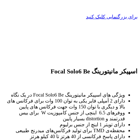
برای بزرگنمایی کلیک کنید
اسپیکر مانیتورینگ Focal Solo6 Be
ویژگی های اسپیکر مانیتورینگ Focal Solo6 Be در یک نگاه
دارای 2 آمپلی فایر یکی به توان 100 وات برای فرکانس های
بالا و دیگری با توان 150 وات جهت فرکانس های پایین
ووفرهای 6.5 اینچی از جنس كامپوزيت W برای بیس
قدرتمند و distortion بسیار پایین
دارای تویتر 1 اینچ از جنس برليوم
محفظه‌ی TMD برای تولید فرکانس‌های میدرنج طبیعی
دارای پاسخ فرکانسی از 40 هرتز تا 40 کیلو هرتز