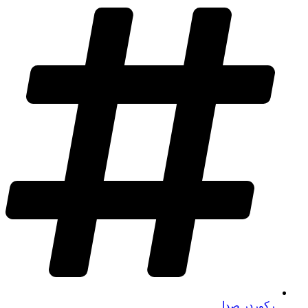
رکوردر صدا