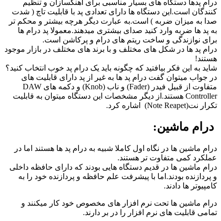
درام پدها دستگاه های بسیار مناسبی برای اهنگسازان و تنظیم
کنندگان است.این دستگاه ها دارای تعدادی پد با قابلیت تاچ ( شدت
صدا به میزان ضربه ) است.به عبارت دیگر هرچه بیشتر و محکم تر
به پد ها ضربه وارد کنید صدای بیشتری میدهند.معمولا پد درام ها
برای نوازندگی و ساخت ریتم های درام و پرکاشن است.
درام پد ها در شکل های مختلف و با برند های مختلف در بازار موجود
هستند!
شاید به این فکر بیافتید که چگونه باید یک درام پد خوب انتخاب کنید؟
در جواب میتوان گفت درام پد ها به غیر از پد دارای قابلیت های
متفاوت از قبیل فیدر (Fader) و ناب (Knob) و دکمه های DAW
Controller هستند.از دیگر مشخصات این دستگاه میتوان به قابلیت
تکرار نت(Note Reapet) اشاره کرد.
درام ماشین:
درام ماشین ها در نگاه اول کاملا شبیه به درام پد ها هستند اما در
عملکرد کمی متفاوت تر هستند.
درام ماشین ها در قدیم دستگاه هایی بودند که دارای حافظه داخلی
و پردازنده بودند.اما با پیشرفت علم حافظه و پردازنده خود را به
کامپیوتر ها دادند.
درام ماشین ها تحت نرم افزار های مخصوص خود کار میکنند و
تمامی قابلیت های نرم افزار را در بر دارند.