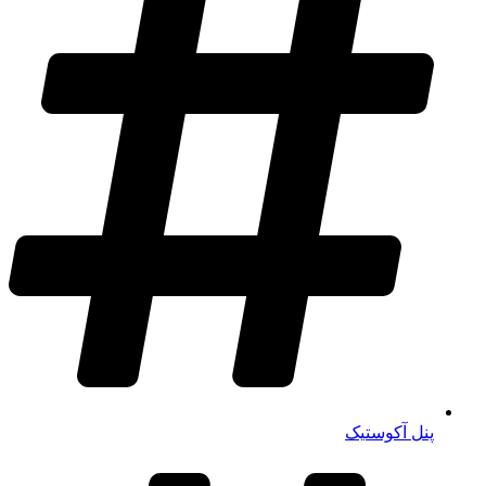
پنل آکوستیک