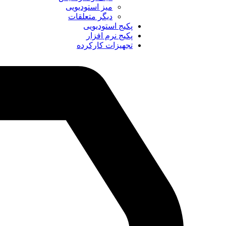
میز استودیویی
دیگر متعلقات
پکیج استودیویی
پکیج نرم افزار
تجهیزات کارکرده