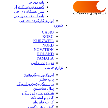
پایه دی جی
کیف دی جی کنترلر
میز دستگاه دی جی
دسته بندی محصولات
پایه لب تاب دی جی
لوازم کارکرده دی جی
کیبورد
CASIO
KORG
KURZWEIL
NORD
NOVATION
ROLAND
YAMAHA
تجهیزات جانبی
لوازم جانبی
ایزولاتور میکروفون
پاپ فیلتر
پایه میکروفون و اسپیکر
پدال ساستین
شاکمونت و لرزه گیر
کابل و اتصالات
کارت فایروایر
کیف و هاردکیس