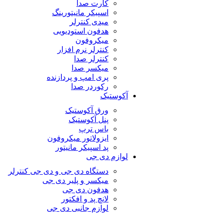
کارت صدا
اسپیکر مانیتورینگ
میدی کنترلر
هدفون استودیویی
میکروفون
کنترلر نرم افزار
کنترلر صدا
میکسر صدا
پری امپ و پردازنده
رکوردر صدا
آکوستیک
ورق آکوستیک
پنل آکوستیک
باس ترپ
ایزولاتور میکروفون
پد اسپیکر مانیتور
لوازم دی جی
دستگاه دی جی و دی جی کنترلر
میکسر و پلیر دی جی
هدفون دی جی
لانچ پد و افکتور
لوازم جانبی دی جی