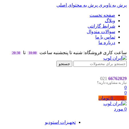
پرش به ناوبری
پرش به محتوای اصلی
صفحه نخست
وبلاگ
شرایط گارانتی
سوالات متدوال
تماس با ما
درباره ما
ساعت کاری فروشگاه: شنبه تا پنجشنبه ساعت
تا
20:30
10:00
جستجو
021
66762029
نیاز به مشاوره دارید؟
0
0
0
مورد
0
تومان
0
مورد
تجهیزات استودیو