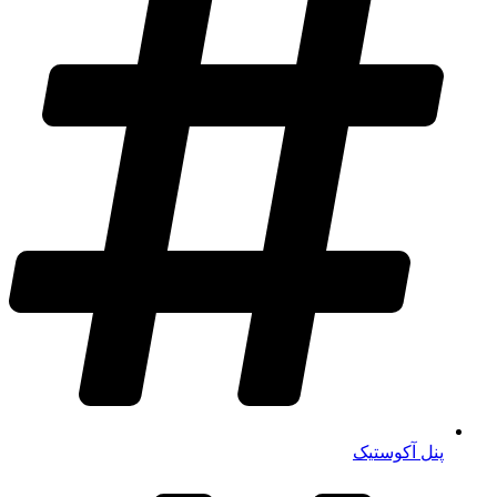
پنل آکوستیک