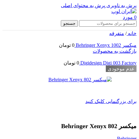
پرش به ناوبری
پرش به محتوای اصلی
0
مورد
جستجو
خانه
/
متفرقه
میکسر Behringer Xenyx 1002
0
تومان
بازگشت به محصولات
Digidesign Digi 003 Factory
0
تومان
عدم موجودی
برای بزرگنمایی کلیک کنید
میکسر Behringer Xenyx 802
Behringer