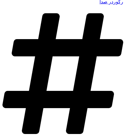
رکوردر صدا