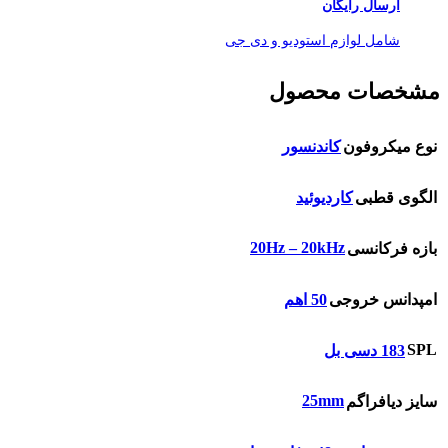
ارسال رایگان
شامل لوازم استودیو و دی جی
مشخصات محصول
نوع میکروفون
کاندنسور
الگوی قطبی
کاردیوئید
20Hz – 20kHz
بازه فرکانسی
امپدانس خروجی
50 اهم
SPL
183 دسی بل
25mm
سایز دیافراگم