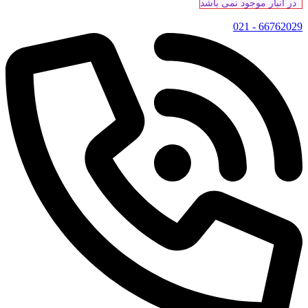
در انبار موجود نمی باشد
66762029 - 021