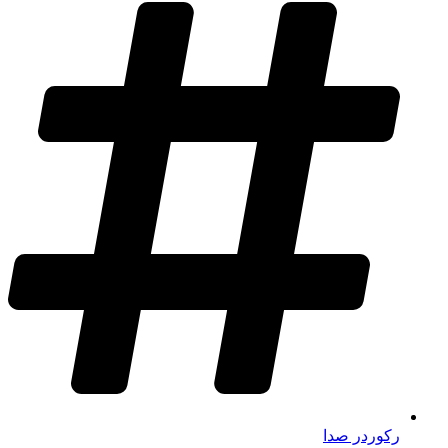
رکوردر صدا