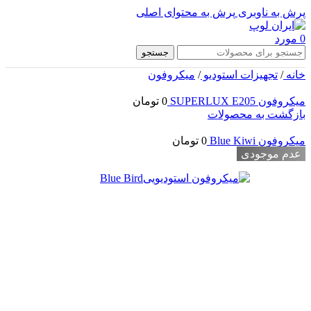
پرش به ناوبری
پرش به محتوای اصلی
0
مورد
جستجو
خانه
/
تجهیزات استودیو
/
میکروفون
میکروفون SUPERLUX E205
0
تومان
بازگشت به محصولات
میکروفون Blue Kiwi
0
تومان
عدم موجودی