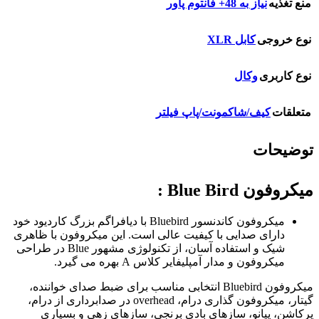
منع تغذیه
نیاز به 48+ فانتوم پاور
نوع خروجی
کابل XLR
نوع کاربری
وکال
متعلقات
کیف/شاکمونت/پاپ فیلتر
توضیحات
میکروفون Blue Bird :
میکروفون کاندنسور Bluebird با دیافراگم بزرگ کاردیود خود
دارای صدایی با کیفیت عالی است. این میکروفون با ظاهری
شیک و استفاده آسان، از تکنولوژی مشهور Blue در طراحی
میکروفون و مدار آمپلیفایر کلاس A بهره می گیرد.
میکروفون Bluebird انتخابی مناسب برای ضبط صدای خواننده،
گیتار، میکروفون گذاری درام، overhead در صدابرداری از درام،
پرکاشن، پیانو، سازهای بادی برنجی، سازهای زهی و بسیاری