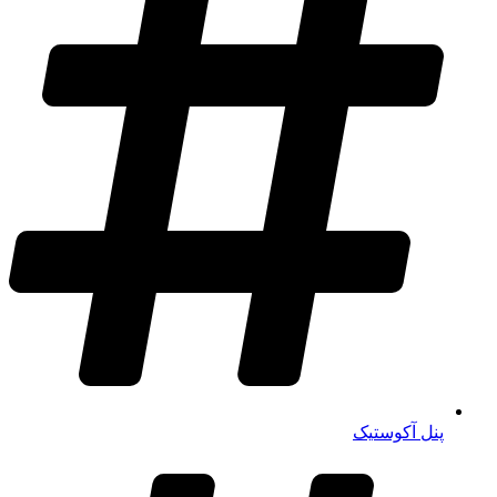
پنل آکوستیک