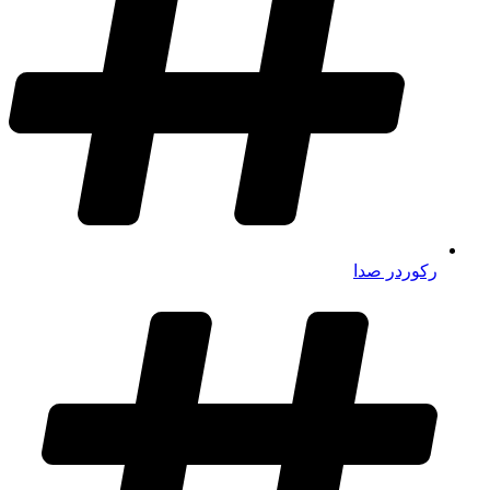
رکوردر صدا