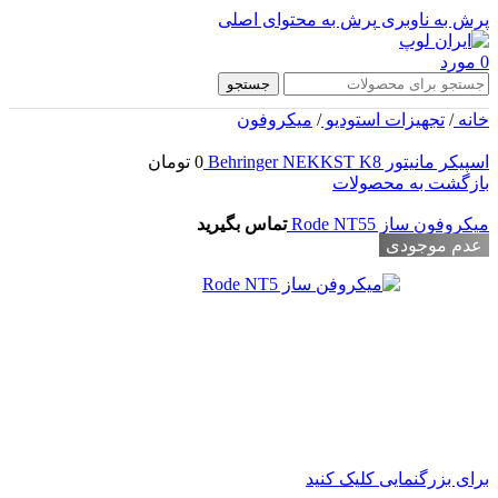
پرش به ناوبری
پرش به محتوای اصلی
0
مورد
جستجو
خانه
/
تجهیزات استودیو
/
میکروفون
اسپیکر مانیتور Behringer NEKKST K8
0
تومان
بازگشت به محصولات
میکروفون ساز Rode NT55
تماس بگیرید
عدم موجودی
برای بزرگنمایی کلیک کنید