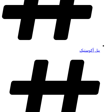
پنل آکوستیک