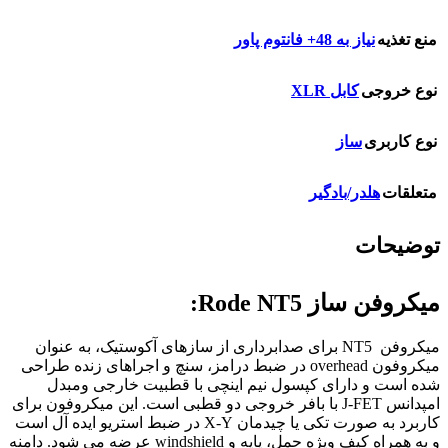
منع تغذیه
نیاز به 48+ فانتوم پاور
نوع خروجی
کابل XLR
نوع کاربری
ساز
متعلقات
هلدر/بادگیر
توضیحات
میکروفن ساز Rode NT5:
میکروفن NT5 برای صدابرداری از سازهای آکوستیک، به عنوان
میکروفون overhead در ضبط درامز، سنچ و اجراهای زنده طراحی
شده است و دارای کپسول نیم اینچی با قطبیت خارجی ومبدل
امپدانس J-FET با بافر خروجی دو قطبی است. این میکروفون برای
کاربرد به صورت تکی یا چیدمان X-Y در ضبط استریو ایده آل است
و به همراه کیف ویژه حمل، پایه و windshield عرضه می شود. دامنه