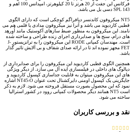
فرکانس این جفت از 20 هرتز تا 20 کیلوهرتز، امپدانس 100 اهم و
SPL 143 دسی بل می باشد.
NT5 میکروفون کاندنسر دیافراگم کوچکی است که دارای الگوی
قطبی کاردیوید می باشد و آنرا نیز میکروفون مدادی یا قلمی هم می
نامند. این میکروفون به منظور ضبط سازهای آکوستیک مانند اُوِرهِد
های درام، سنج ها و صدابرداری اجرای زنده طراحی و ساخته شده
است. مهندسان کمپانی RODE این میکروفون را به ترانزیستور J-
FET مجهز نموده اند تا در ارائه صدای شفاف و بی آلایش تاثیر گذار
باشد.
همچنین الگوی قطبی کاردیوید این میکروفون را برای صدابرداری از
دیالوگ های داخلی در فیلمسازی ایده آل می سازد. از دیگر ویژگی
های این میکروفون میتوان به قابلیت جداسازی کپسول کاردیوید و
جایگزینی یک کپسول اومنی دایرکشنال تحت عنوان NT45-O اشاره
نمود که این محصول بصورت مستقل فروخته می شود. لازم به ذکر
است NT5 همانند دیگر محصولات کمپانی روود در کشور استرالیا
ساخته می شود.
نقد و بررسی کاربران