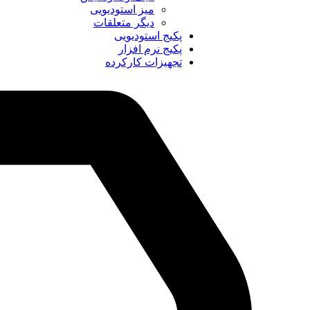
میز استودیویی
دیگر متعلقات
پکیج استودیویی
پکیج نرم افزار
تجهیزات کارکرده