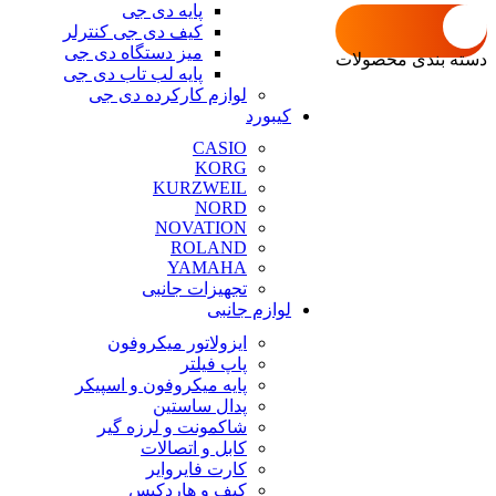
پایه دی جی
کیف دی جی کنترلر
میز دستگاه دی جی
دسته بندی محصولات
پایه لب تاب دی جی
لوازم کارکرده دی جی
کیبورد
CASIO
KORG
KURZWEIL
NORD
NOVATION
ROLAND
YAMAHA
تجهیزات جانبی
لوازم جانبی
ایزولاتور میکروفون
پاپ فیلتر
پایه میکروفون و اسپیکر
پدال ساستین
شاکمونت و لرزه گیر
کابل و اتصالات
کارت فایروایر
کیف و هاردکیس