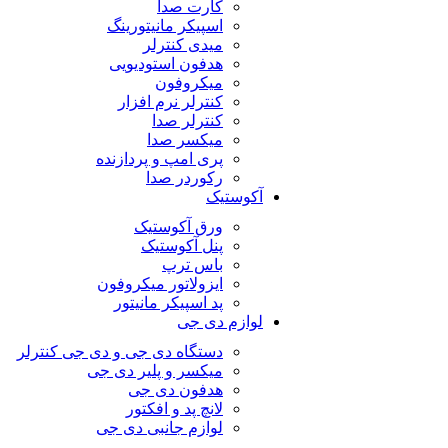
کارت صدا
اسپیکر مانیتورینگ
میدی کنترلر
هدفون استودیویی
میکروفون
کنترلر نرم افزار
کنترلر صدا
میکسر صدا
پری امپ و پردازنده
رکوردر صدا
آکوستیک
ورق آکوستیک
پنل آکوستیک
باس ترپ
ایزولاتور میکروفون
پد اسپیکر مانیتور
لوازم دی جی
دستگاه دی جی و دی جی کنترلر
میکسر و پلیر دی جی
هدفون دی جی
لانچ پد و افکتور
لوازم جانبی دی جی