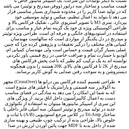
نسبت به دیگر تولیدات این شرکت، یک اسپیکر مانیتور خاص با
قیمت مناسب و ساختار سه درایور (ووفر،میدرنج و توئیتر) می باشد
که در تولید صدا کاربر را در محدوده شنیداری بسیار مناسبی قرار
می دهد تا بتواند به اعمال تنظیم، میکس و تولید موسیقی خود
بپردازد. سری M3 با تصویر استریوی عالی ، تفکیک فرکانس بالا و
طراحی آکوستیکی ویژه ی خود یک گزینه تمام عیار و مناسب برای
استفاده در استودیوهای خانگی و حرفه ای است. طراحی ویژه توئیتر
و میدرنج در دل یکدیگر از مواردی است که سالهاست مهندسان
کمپانی های مختلف را درگیر تحقیقات و پژوهش کرده چرا که چنین
عملی بسیار گران قیمت و حساس است ولی مهندسان کمپانی ام-
آئودیو با جسارت تمام و ضرافت خاصی در رنج قیمتی باور نکردنی
توانسته اند به یک ترکیب کم نظیر که باعث پخش فرکانس های
میدرنج از 2K تا فرکانس های بالای 20K هستند را بدون هیچگونه
دیستروشن و به سوخت رفتن صدایی به گوش کاربر برسانند.
طراحی تقسیم کننده فرکانس بین درایو ها (CrossOver) مجهز
به اکولایزر سه قسمتی و پارامتریک با فیلتر های متنوع است
که به شما این امکان را می دهد به سادگی در فضای مناسب
دست به اعمال کالیبراسیون داخل اتاق بزنید. از ویژگی های
این سری از اسپیکر مانیتورها میتوان به استفاده از تکنولوژی
جدید در تولید میدرنج و توئیتر اسپیکر، سه آمپلی فایر داخلی با
ساختار Tri-Amp در کلاس مرجع استودیویی (A/B) با ثبات و
خلوص بالا، طراحی بدنه از ترکیب چوب طبیعی و بهینه سازی
شده از داخل بدنه با MDF جهت پائین آوردن لرزش در صدا