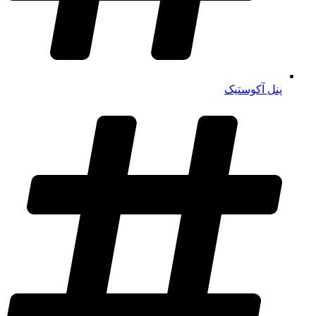
پنل آکوستیک