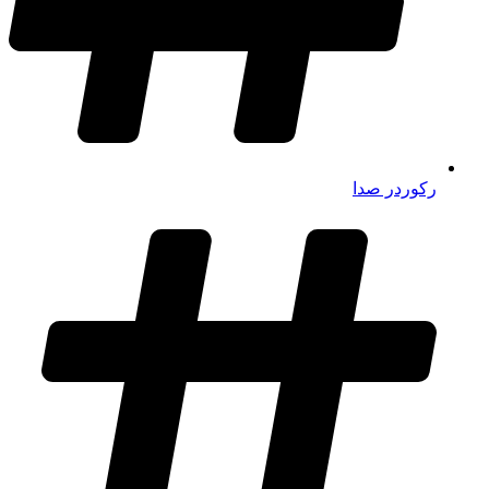
رکوردر صدا