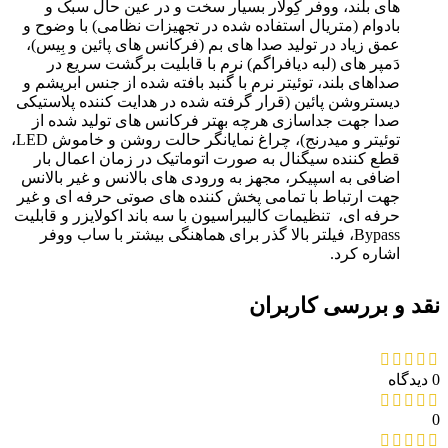
های بلند، ووفر کِولار بسیار سخت و در عین حال سبک و
بادوام (متریال استفاده شده در تجهیزات نظامی) با وضوح و
عمق زیاد در تولید صدا های بم (فرکانس های پائین و بِیس)،
دَمپر های (لبه دیافراگم) نرم با قابلیت برگشت سریع در
صداهای بلند، توئیتر نرم با گنبد بافته شده از جنس ابریشم و
دیستروشن پائین (قرار گرفته شده در هدایت کننده پلاستیکی
صدا جهت جداسازی هرچه بهتر فرکانس های تولید شده از
توئیتر و میدرنج)، چراغ نمایانگر حالت روشن و خاموش LED،
قطع کننده سیگنال به صورت اتوماتیک در زمان اعمال بار
اضافی به اسپیکر، مجهز به ورودی های بالانس و غیر بالانس
جهت ارتباط با تمامی پخش کننده های صوتی حرفه ای و غیر
حرفه ای، تنظیمات کالیبراسیون با سه باند اکولایزر و قابلیت
Bypass، فیلتر بالا گذر برای هماهنگی بیشتر با ساب ووفر
اشاره کرد.
نقد و بررسی کاربران
0 دیدگاه
0